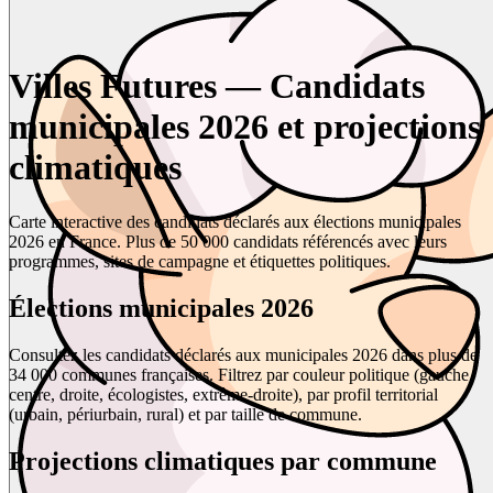
Villes Futures — Candidats
municipales 2026 et projections
climatiques
Carte interactive des candidats déclarés aux élections municipales
2026 en France. Plus de 50 000 candidats référencés avec leurs
programmes, sites de campagne et étiquettes politiques.
Élections municipales 2026
Consultez les candidats déclarés aux municipales 2026 dans plus de
34 000 communes françaises. Filtrez par couleur politique (gauche,
centre, droite, écologistes, extrême-droite), par profil territorial
(urbain, périurbain, rural) et par taille de commune.
Projections climatiques par commune