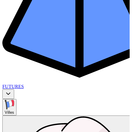
FUTURES
Villes