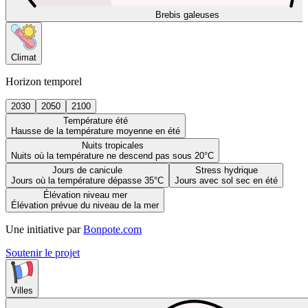
Brebis galeuses
Climat
Horizon temporel
2030
2050
2100
Température été
Hausse de la température moyenne en été
Nuits tropicales
Nuits où la température ne descend pas sous 20°C
Jours de canicule
Stress hydrique
Jours où la température dépasse 35°C
Jours avec sol sec en été
Élévation niveau mer
Élévation prévue du niveau de la mer
Une initiative par
Bonpote.com
Soutenir le projet
Villes