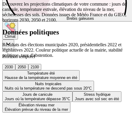
Découvrez les projections climatiques de votre commune : jours de
canicule, température estivale, élévation du niveau de la mer,
sécheresses des sols. Données issues de Météo France et du GIEC,
Brebis galeuses
horizons 2030, 2050 et 2100.
Données politiques
Climat
Résultats des élections municipales 2020, présidentielles 2022 et
législatives 2022. Couleur politique actuelle de la mairie, stabilité
politique, taux d'abstention.
Horizon temporel
2030
2050
2100
Température été
Hausse de la température moyenne en été
Nuits tropicales
Nuits où la température ne descend pas sous 20°C
Jours de canicule
Stress hydrique
Jours où la température dépasse 35°C
Jours avec sol sec en été
Élévation niveau mer
Élévation prévue du niveau de la mer