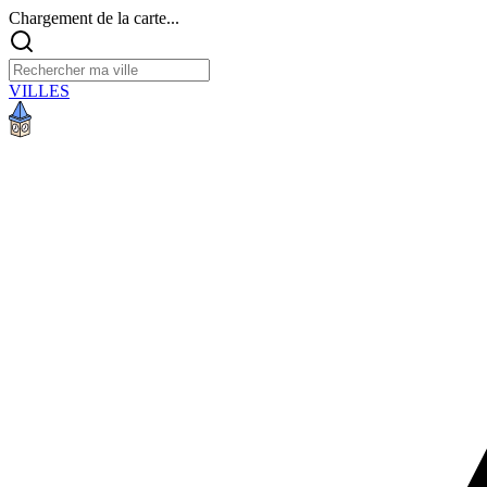
Chargement de la carte...
VILLES