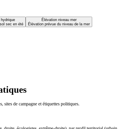
 hydrique
Élévation niveau mer
sol sec en été
Élévation prévue du niveau de la mer
atiques
 sites de campagne et étiquettes politiques.
oite, écologistes, extrême-droite), par profil territorial (urbain,