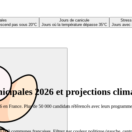
ales
Jours de canicule
Stress
descend pas sous 20°C
Jours où la température dépasse 35°C
Jours avec 
cipales 2026 et projections clim
26 en France. Plus de 50 000 candidats référencés avec leurs programmes,
00 communes françaises. Filtrez par couleur politique (gauche, centre, dr