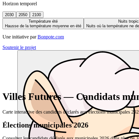
Horizon temporel
2030
2050
2100
Température été
Nuits tropic
Hausse de la température moyenne en été
Nuits où la température ne 
Une initiative par
Bonpote.com
Soutenir le projet
Villes Futures — Candidats muni
Carte interactive des candidats déclarés aux élections municipales 20
Élections municipales 2026
Consultez les candidats déclarés aux municipales 2026 dans plus de 34 0