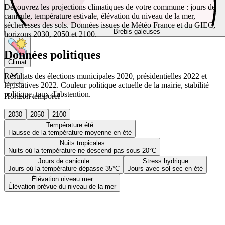
Découvrez les projections climatiques de votre commune : jours de
canicule, température estivale, élévation du niveau de la mer,
sécheresses des sols. Données issues de Météo France et du GIEC,
Brebis galeuses
horizons 2030, 2050 et 2100.
Données politiques
Climat
Résultats des élections municipales 2020, présidentielles 2022 et
législatives 2022. Couleur politique actuelle de la mairie, stabilité
politique, taux d'abstention.
Horizon temporel
2030
2050
2100
Température été
Hausse de la température moyenne en été
Nuits tropicales
Nuits où la température ne descend pas sous 20°C
Jours de canicule
Stress hydrique
Jours où la température dépasse 35°C
Jours avec sol sec en été
Élévation niveau mer
Élévation prévue du niveau de la mer