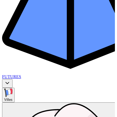
FUTURES
Villes