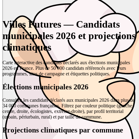
Villes Futures — Candidats
municipales 2026 et projections
climatiques
Carte interactive des candidats déclarés aux élections municipales
2026 en France. Plus de 50 000 candidats référencés avec leurs
programmes, sites de campagne et étiquettes politiques.
Élections municipales 2026
Consultez les candidats déclarés aux municipales 2026 dans plus de
34 000 communes françaises. Filtrez par couleur politique (gauche,
centre, droite, écologistes, extrême-droite), par profil territorial
(urbain, périurbain, rural) et par taille de commune.
Projections climatiques par commune