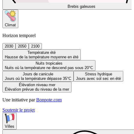
Brebis galeuses
Climat
Horizon temporel
2030
2050
2100
Température été
Hausse de la température moyenne en été
Nuits tropicales
Nuits où la température ne descend pas sous 20°C
Jours de canicule
Stress hydrique
Jours où la température dépasse 35°C
Jours avec sol sec en été
Élévation niveau mer
Élévation prévue du niveau de la mer
Une initiative par
Bonpote.com
Soutenir le projet
Villes