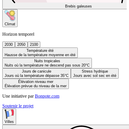
Brebis galeuses
Climat
Horizon temporel
2030
2050
2100
Température été
Hausse de la température moyenne en été
Nuits tropicales
Nuits où la température ne descend pas sous 20°C
Jours de canicule
Stress hydrique
Jours où la température dépasse 35°C
Jours avec sol sec en été
Élévation niveau mer
Élévation prévue du niveau de la mer
Une initiative par
Bonpote.com
Soutenir le projet
Villes