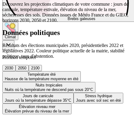
Découvrez les projections climatiques de votre commune : jours de
canicule, température estivale, élévation du niveau de la mer,
sécheresses des sols. Données issues de Météo France et du GIEC,
Brebis galeuses
horizons 2030, 2050 et 2100.
Données politiques
Climat
Résultats des élections municipales 2020, présidentielles 2022 et
législatives 2022. Couleur politique actuelle de la mairie, stabilité
politique, taux d'abstention.
Horizon temporel
2030
2050
2100
Température été
Hausse de la température moyenne en été
Nuits tropicales
Nuits où la température ne descend pas sous 20°C
Jours de canicule
Stress hydrique
Jours où la température dépasse 35°C
Jours avec sol sec en été
Élévation niveau mer
Élévation prévue du niveau de la mer