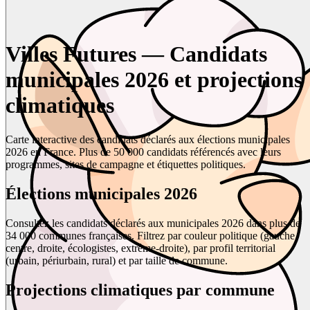
Villes Futures — Candidats
municipales 2026 et projections
climatiques
Carte interactive des candidats déclarés aux élections municipales
2026 en France. Plus de 50 000 candidats référencés avec leurs
programmes, sites de campagne et étiquettes politiques.
Élections municipales 2026
Consultez les candidats déclarés aux municipales 2026 dans plus de
34 000 communes françaises. Filtrez par couleur politique (gauche,
centre, droite, écologistes, extrême-droite), par profil territorial
(urbain, périurbain, rural) et par taille de commune.
Projections climatiques par commune