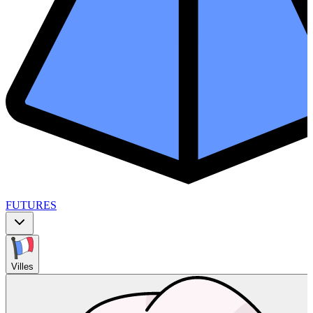
FUTURES
Villes