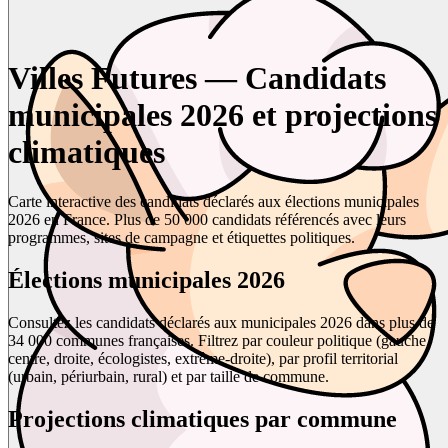
Villes Futures — Candidats
municipales 2026 et projections
climatiques
Carte interactive des candidats déclarés aux élections municipales
2026 en France. Plus de 50 000 candidats référencés avec leurs
programmes, sites de campagne et étiquettes politiques.
Élections municipales 2026
Consultez les candidats déclarés aux municipales 2026 dans plus de
34 000 communes françaises. Filtrez par couleur politique (gauche,
centre, droite, écologistes, extrême-droite), par profil territorial
(urbain, périurbain, rural) et par taille de commune.
Projections climatiques par commune