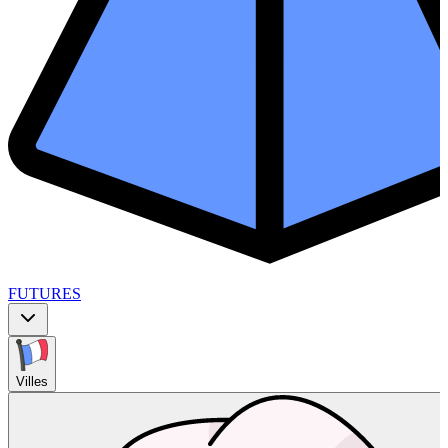
FUTURES
Villes