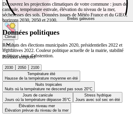
Découvrez les projections climatiques de votre commune : jours de
canicule, température estivale, élévation du niveau de la mer,
sécheresses des sols. Données issues de Météo France et du GIEC,
Brebis galeuses
horizons 2030, 2050 et 2100.
Données politiques
Climat
Résultats des élections municipales 2020, présidentielles 2022 et
législatives 2022. Couleur politique actuelle de la mairie, stabilité
politique, taux d'abstention.
Horizon temporel
2030
2050
2100
Température été
Hausse de la température moyenne en été
Nuits tropicales
Nuits où la température ne descend pas sous 20°C
Jours de canicule
Stress hydrique
Jours où la température dépasse 35°C
Jours avec sol sec en été
Élévation niveau mer
Élévation prévue du niveau de la mer