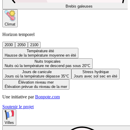
Brebis galeuses
Climat
Horizon temporel
2030
2050
2100
Température été
Hausse de la température moyenne en été
Nuits tropicales
Nuits où la température ne descend pas sous 20°C
Jours de canicule
Stress hydrique
Jours où la température dépasse 35°C
Jours avec sol sec en été
Élévation niveau mer
Élévation prévue du niveau de la mer
Une initiative par
Bonpote.com
Soutenir le projet
Villes