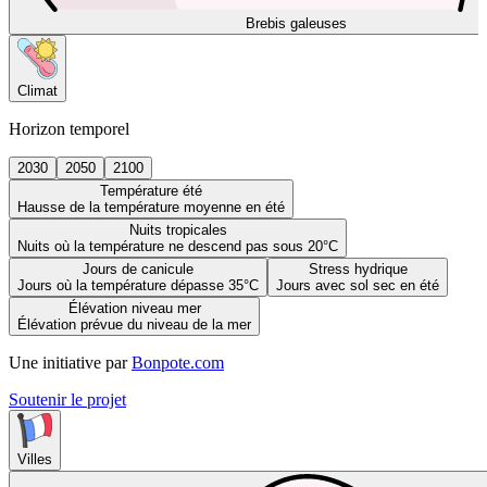
Brebis galeuses
Climat
Horizon temporel
2030
2050
2100
Température été
Hausse de la température moyenne en été
Nuits tropicales
Nuits où la température ne descend pas sous 20°C
Jours de canicule
Stress hydrique
Jours où la température dépasse 35°C
Jours avec sol sec en été
Élévation niveau mer
Élévation prévue du niveau de la mer
Une initiative par
Bonpote.com
Soutenir le projet
Villes