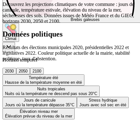
Découvrez les projections climatiques de votre commune : jours de
canicule, température estivale, élévation du niveau de la mer,
sécheresses des sols. Données issues de Météo France et du GIEC,
Brebis galeuses
horizons 2030, 2050 et 2100.
Données politiques
Climat
Résultats des élections municipales 2020, présidentielles 2022 et
législatives 2022. Couleur politique actuelle de la mairie, stabilité
politique, taux d'abstention.
Horizon temporel
2030
2050
2100
Température été
Hausse de la température moyenne en été
Nuits tropicales
Nuits où la température ne descend pas sous 20°C
Jours de canicule
Stress hydrique
Jours où la température dépasse 35°C
Jours avec sol sec en été
Élévation niveau mer
Élévation prévue du niveau de la mer