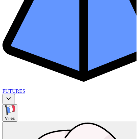
FUTURES
Villes