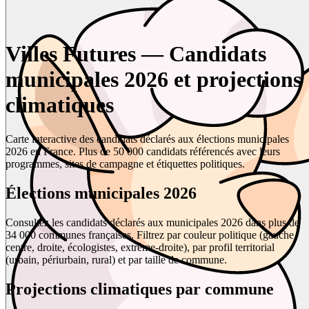
Villes Futures — Candidats
municipales 2026 et projections
climatiques
Carte interactive des candidats déclarés aux élections municipales
2026 en France. Plus de 50 000 candidats référencés avec leurs
programmes, sites de campagne et étiquettes politiques.
Élections municipales 2026
Consultez les candidats déclarés aux municipales 2026 dans plus de
34 000 communes françaises. Filtrez par couleur politique (gauche,
centre, droite, écologistes, extrême-droite), par profil territorial
(urbain, périurbain, rural) et par taille de commune.
Projections climatiques par commune