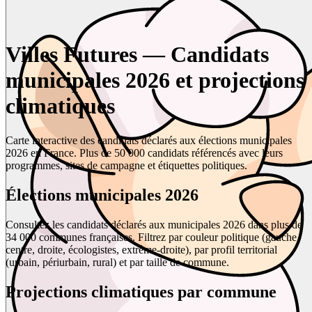
Villes Futures — Candidats
municipales 2026 et projections
climatiques
Carte interactive des candidats déclarés aux élections municipales
2026 en France. Plus de 50 000 candidats référencés avec leurs
programmes, sites de campagne et étiquettes politiques.
Élections municipales 2026
Consultez les candidats déclarés aux municipales 2026 dans plus de
34 000 communes françaises. Filtrez par couleur politique (gauche,
centre, droite, écologistes, extrême-droite), par profil territorial
(urbain, périurbain, rural) et par taille de commune.
Projections climatiques par commune