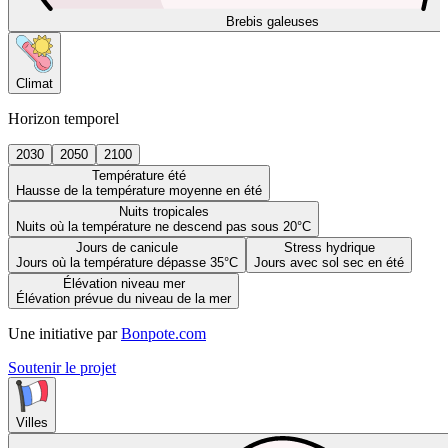
Brebis galeuses
Climat
Horizon temporel
2030
2050
2100
Température été
Hausse de la température moyenne en été
Nuits tropicales
Nuits où la température ne descend pas sous 20°C
Jours de canicule
Stress hydrique
Jours où la température dépasse 35°C
Jours avec sol sec en été
Élévation niveau mer
Élévation prévue du niveau de la mer
Une initiative par
Bonpote.com
Soutenir le projet
Villes