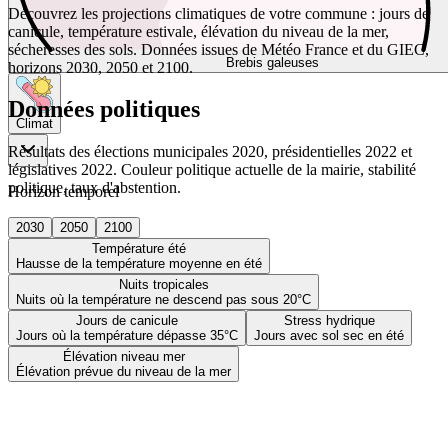
Découvrez les projections climatiques de votre commune : jours de
canicule, température estivale, élévation du niveau de la mer,
sécheresses des sols. Données issues de Météo France et du GIEC,
Brebis galeuses
horizons 2030, 2050 et 2100.
Données politiques
Climat
Résultats des élections municipales 2020, présidentielles 2022 et
législatives 2022. Couleur politique actuelle de la mairie, stabilité
politique, taux d'abstention.
Horizon temporel
2030
2050
2100
Température été
Hausse de la température moyenne en été
Nuits tropicales
Nuits où la température ne descend pas sous 20°C
Jours de canicule
Stress hydrique
Jours où la température dépasse 35°C
Jours avec sol sec en été
Élévation niveau mer
Élévation prévue du niveau de la mer