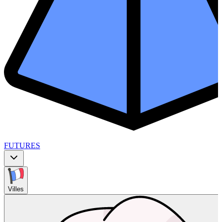
FUTURES
Villes