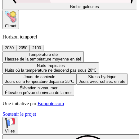
Brebis galeuses
Climat
Horizon temporel
2030
2050
2100
Température été
Hausse de la température moyenne en été
Nuits tropicales
Nuits où la température ne descend pas sous 20°C
Jours de canicule
Stress hydrique
Jours où la température dépasse 35°C
Jours avec sol sec en été
Élévation niveau mer
Élévation prévue du niveau de la mer
Une initiative par
Bonpote.com
Soutenir le projet
Villes