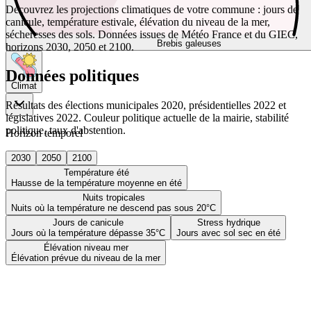
Découvrez les projections climatiques de votre commune : jours de
canicule, température estivale, élévation du niveau de la mer,
sécheresses des sols. Données issues de Météo France et du GIEC,
Brebis galeuses
horizons 2030, 2050 et 2100.
Données politiques
Climat
Résultats des élections municipales 2020, présidentielles 2022 et
législatives 2022. Couleur politique actuelle de la mairie, stabilité
politique, taux d'abstention.
Horizon temporel
2030
2050
2100
Température été
Hausse de la température moyenne en été
Nuits tropicales
Nuits où la température ne descend pas sous 20°C
Jours de canicule
Stress hydrique
Jours où la température dépasse 35°C
Jours avec sol sec en été
Élévation niveau mer
Élévation prévue du niveau de la mer