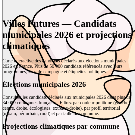
Villes Futures — Candidats
municipales 2026 et projections
climatiques
Carte interactive des candidats déclarés aux élections municipales
2026 en France. Plus de 50 000 candidats référencés avec leurs
programmes, sites de campagne et étiquettes politiques.
Élections municipales 2026
Consultez les candidats déclarés aux municipales 2026 dans plus de
34 000 communes françaises. Filtrez par couleur politique (gauche,
centre, droite, écologistes, extrême-droite), par profil territorial
(urbain, périurbain, rural) et par taille de commune.
Projections climatiques par commune