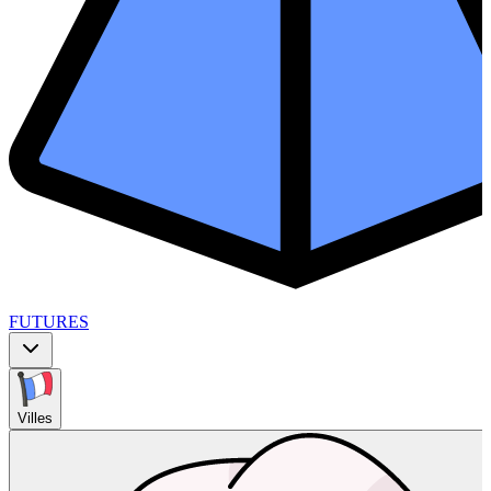
FUTURES
Villes