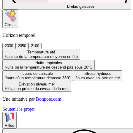
Brebis galeuses
Climat
Horizon temporel
2030
2050
2100
Température été
Hausse de la température moyenne en été
Nuits tropicales
Nuits où la température ne descend pas sous 20°C
Jours de canicule
Stress hydrique
Jours où la température dépasse 35°C
Jours avec sol sec en été
Élévation niveau mer
Élévation prévue du niveau de la mer
Une initiative par
Bonpote.com
Soutenir le projet
Villes