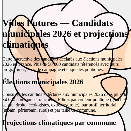
Villes Futures — Candidats
municipales 2026 et projections
climatiques
Carte interactive des candidats déclarés aux élections municipales
2026 en France. Plus de 50 000 candidats référencés avec leurs
programmes, sites de campagne et étiquettes politiques.
Élections municipales 2026
Consultez les candidats déclarés aux municipales 2026 dans plus de
34 000 communes françaises. Filtrez par couleur politique (gauche,
centre, droite, écologistes, extrême-droite), par profil territorial
(urbain, périurbain, rural) et par taille de commune.
Projections climatiques par commune