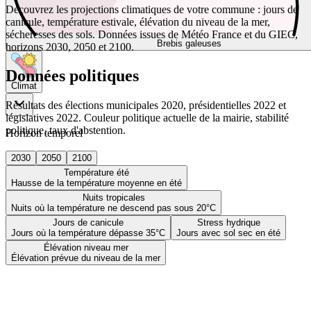
Découvrez les projections climatiques de votre commune : jours de
canicule, température estivale, élévation du niveau de la mer,
sécheresses des sols. Données issues de Météo France et du GIEC,
Brebis galeuses
horizons 2030, 2050 et 2100.
Données politiques
Climat
Résultats des élections municipales 2020, présidentielles 2022 et
législatives 2022. Couleur politique actuelle de la mairie, stabilité
politique, taux d'abstention.
Horizon temporel
2030
2050
2100
Température été
Hausse de la température moyenne en été
Nuits tropicales
Nuits où la température ne descend pas sous 20°C
Jours de canicule
Stress hydrique
Jours où la température dépasse 35°C
Jours avec sol sec en été
Élévation niveau mer
Élévation prévue du niveau de la mer