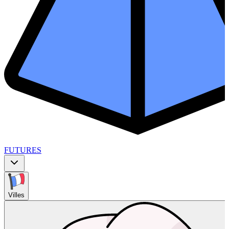
FUTURES
Villes