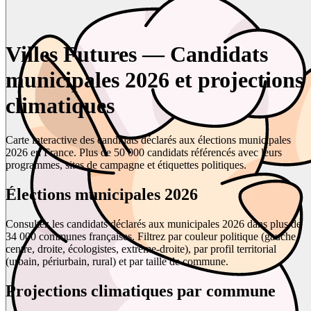
Villes Futures — Candidats
municipales 2026 et projections
climatiques
Carte interactive des candidats déclarés aux élections municipales
2026 en France. Plus de 50 000 candidats référencés avec leurs
programmes, sites de campagne et étiquettes politiques.
Élections municipales 2026
Consultez les candidats déclarés aux municipales 2026 dans plus de
34 000 communes françaises. Filtrez par couleur politique (gauche,
centre, droite, écologistes, extrême-droite), par profil territorial
(urbain, périurbain, rural) et par taille de commune.
Projections climatiques par commune