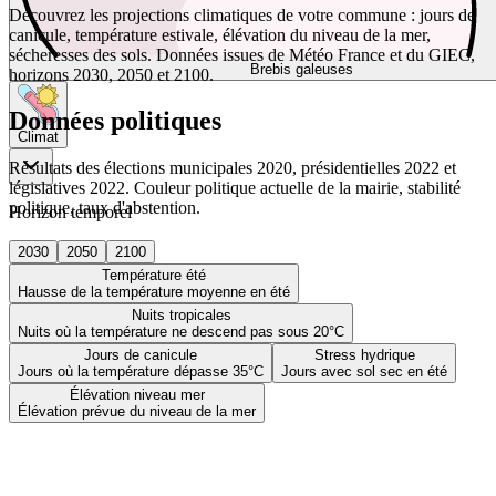
Découvrez les projections climatiques de votre commune : jours de
canicule, température estivale, élévation du niveau de la mer,
sécheresses des sols. Données issues de Météo France et du GIEC,
Brebis galeuses
horizons 2030, 2050 et 2100.
Données politiques
Climat
Résultats des élections municipales 2020, présidentielles 2022 et
législatives 2022. Couleur politique actuelle de la mairie, stabilité
politique, taux d'abstention.
Horizon temporel
2030
2050
2100
Température été
Hausse de la température moyenne en été
Nuits tropicales
Nuits où la température ne descend pas sous 20°C
Jours de canicule
Stress hydrique
Jours où la température dépasse 35°C
Jours avec sol sec en été
Élévation niveau mer
Élévation prévue du niveau de la mer