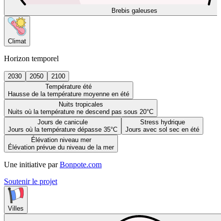
Brebis galeuses
Climat
Horizon temporel
2030
2050
2100
Température été
Hausse de la température moyenne en été
Nuits tropicales
Nuits où la température ne descend pas sous 20°C
Jours de canicule
Stress hydrique
Jours où la température dépasse 35°C
Jours avec sol sec en été
Élévation niveau mer
Élévation prévue du niveau de la mer
Une initiative par
Bonpote.com
Soutenir le projet
Villes