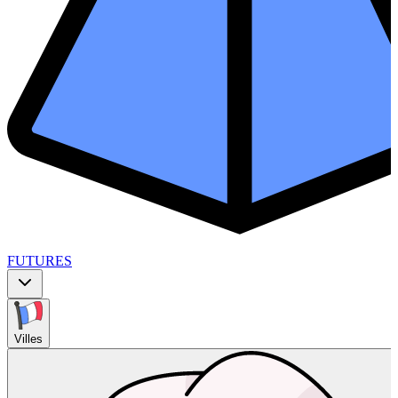
FUTURES
Villes