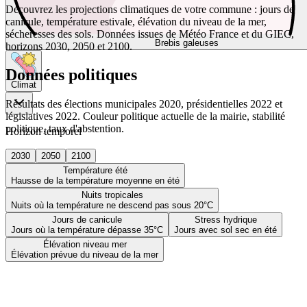
Découvrez les projections climatiques de votre commune : jours de
canicule, température estivale, élévation du niveau de la mer,
sécheresses des sols. Données issues de Météo France et du GIEC,
Brebis galeuses
horizons 2030, 2050 et 2100.
Données politiques
Climat
Résultats des élections municipales 2020, présidentielles 2022 et
législatives 2022. Couleur politique actuelle de la mairie, stabilité
politique, taux d'abstention.
Horizon temporel
2030
2050
2100
Température été
Hausse de la température moyenne en été
Nuits tropicales
Nuits où la température ne descend pas sous 20°C
Jours de canicule
Stress hydrique
Jours où la température dépasse 35°C
Jours avec sol sec en été
Élévation niveau mer
Élévation prévue du niveau de la mer