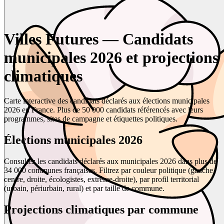
Villes Futures — Candidats
municipales 2026 et projections
climatiques
Carte interactive des candidats déclarés aux élections municipales
2026 en France. Plus de 50 000 candidats référencés avec leurs
programmes, sites de campagne et étiquettes politiques.
Élections municipales 2026
Consultez les candidats déclarés aux municipales 2026 dans plus de
34 000 communes françaises. Filtrez par couleur politique (gauche,
centre, droite, écologistes, extrême-droite), par profil territorial
(urbain, périurbain, rural) et par taille de commune.
Projections climatiques par commune