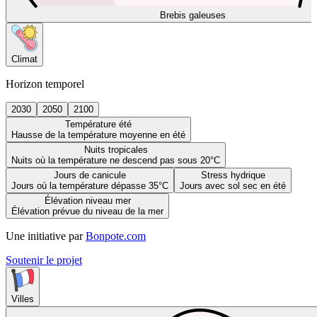
Brebis galeuses
Climat
Horizon temporel
2030
2050
2100
Température été
Hausse de la température moyenne en été
Nuits tropicales
Nuits où la température ne descend pas sous 20°C
Jours de canicule
Stress hydrique
Jours où la température dépasse 35°C
Jours avec sol sec en été
Élévation niveau mer
Élévation prévue du niveau de la mer
Une initiative par
Bonpote.com
Soutenir le projet
Villes