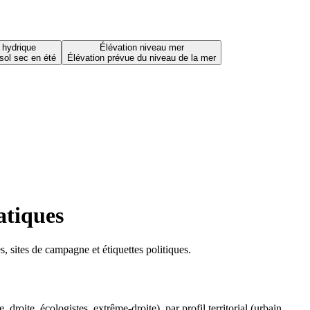
 hydrique
Élévation niveau mer
sol sec en été
Élévation prévue du niveau de la mer
atiques
 sites de campagne et étiquettes politiques.
oite, écologistes, extrême-droite), par profil territorial (urbain,