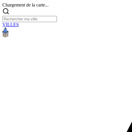
Chargement de la carte...
VILLES