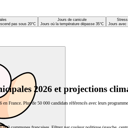
ales
Jours de canicule
Stress
descend pas sous 20°C
Jours où la température dépasse 35°C
Jours avec 
cipales 2026 et projections clim
26 en France. Plus de 50 000 candidats référencés avec leurs programmes,
00 communes françaises. Filtrez par couleur politique (gauche, centre, dr