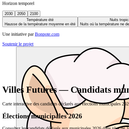
Horizon temporel
2030
2050
2100
Température été
Nuits tropic
Hausse de la température moyenne en été
Nuits où la température ne 
Une initiative par
Bonpote.com
Soutenir le projet
Villes Futures — Candidats muni
Carte interactive des candidats déclarés aux élections municipales 20
Élections municipales 2026
Consultez les candidats déclarés aux municipales 2026 dans plus de 34 0