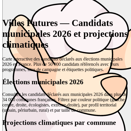
Villes Futures — Candidats
municipales 2026 et projections
climatiques
Carte interactive des candidats déclarés aux élections municipales
2026 en France. Plus de 50 000 candidats référencés avec leurs
programmes, sites de campagne et étiquettes politiques.
Élections municipales 2026
Consultez les candidats déclarés aux municipales 2026 dans plus de
34 000 communes françaises. Filtrez par couleur politique (gauche,
centre, droite, écologistes, extrême-droite), par profil territorial
(urbain, périurbain, rural) et par taille de commune.
Projections climatiques par commune