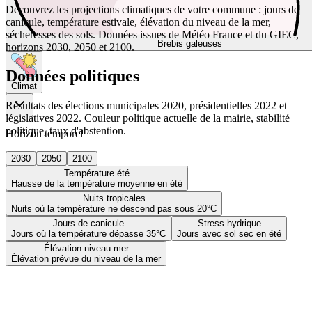
Découvrez les projections climatiques de votre commune : jours de
canicule, température estivale, élévation du niveau de la mer,
sécheresses des sols. Données issues de Météo France et du GIEC,
Brebis galeuses
horizons 2030, 2050 et 2100.
Données politiques
Climat
Résultats des élections municipales 2020, présidentielles 2022 et
législatives 2022. Couleur politique actuelle de la mairie, stabilité
politique, taux d'abstention.
Horizon temporel
2030
2050
2100
Température été
Hausse de la température moyenne en été
Nuits tropicales
Nuits où la température ne descend pas sous 20°C
Jours de canicule
Stress hydrique
Jours où la température dépasse 35°C
Jours avec sol sec en été
Élévation niveau mer
Élévation prévue du niveau de la mer