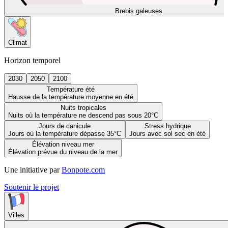
Brebis galeuses
Climat
Horizon temporel
2030
2050
2100
Température été
Hausse de la température moyenne en été
Nuits tropicales
Nuits où la température ne descend pas sous 20°C
Jours de canicule
Stress hydrique
Jours où la température dépasse 35°C
Jours avec sol sec en été
Élévation niveau mer
Élévation prévue du niveau de la mer
Une initiative par
Bonpote.com
Soutenir le projet
Villes