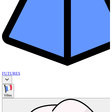
FUTURES
Villes