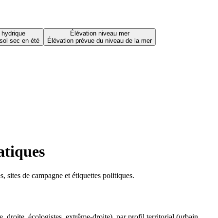
 hydrique
Élévation niveau mer
sol sec en été
Élévation prévue du niveau de la mer
atiques
 sites de campagne et étiquettes politiques.
oite, écologistes, extrême-droite), par profil territorial (urbain,