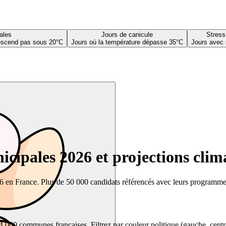
ales
Jours de canicule
Stress
descend pas sous 20°C
Jours où la température dépasse 35°C
Jours avec 
cipales 2026 et projections clim
26 en France. Plus de 50 000 candidats référencés avec leurs programmes,
00 communes françaises. Filtrez par couleur politique (gauche, centre, dr