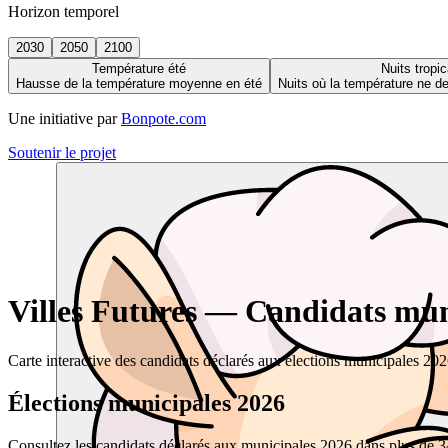
Horizon temporel
2030
2050
2100
Température été
Nuits tropic
Hausse de la température moyenne en été
Nuits où la température ne 
Une initiative par
Bonpote.com
Soutenir le projet
Villes Futures — Candidats muni
Carte interactive des candidats déclarés aux élections municipales 20
Élections municipales 2026
Consultez les candidats déclarés aux municipales 2026 dans plus de 34 0