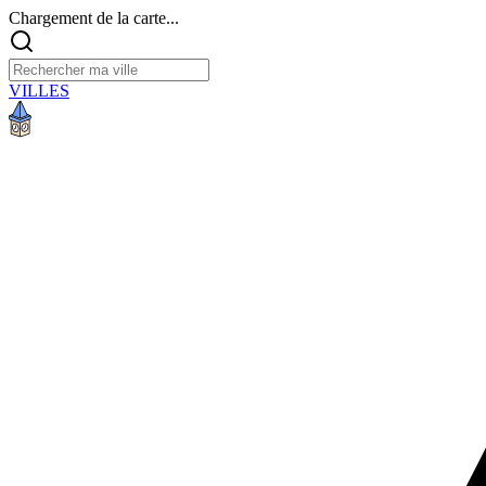
Chargement de la carte...
VILLES