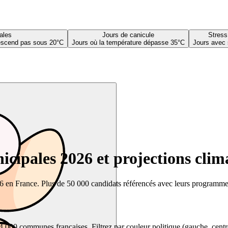
ales
Jours de canicule
Stress
descend pas sous 20°C
Jours où la température dépasse 35°C
Jours avec 
cipales 2026 et projections clim
26 en France. Plus de 50 000 candidats référencés avec leurs programmes,
00 communes françaises. Filtrez par couleur politique (gauche, centre, dr