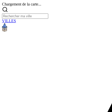
Chargement de la carte...
VILLES