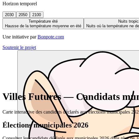
Horizon temporel
2030
2050
2100
Température été
Nuits tropic
Hausse de la température moyenne en été
Nuits où la température ne 
Une initiative par
Bonpote.com
Soutenir le projet
Villes Futures — Candidats muni
Carte interactive des candidats déclarés aux élections municipales 20
Élections municipales 2026
Consultez les candidats déclarés aux municipales 2026 dans plus de 34 0