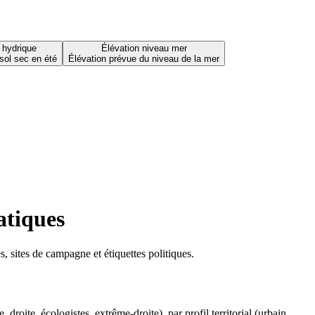
 hydrique
Élévation niveau mer
sol sec en été
Élévation prévue du niveau de la mer
atiques
 sites de campagne et étiquettes politiques.
oite, écologistes, extrême-droite), par profil territorial (urbain,