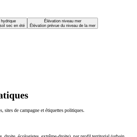
 hydrique
Élévation niveau mer
sol sec en été
Élévation prévue du niveau de la mer
atiques
 sites de campagne et étiquettes politiques.
oite, écologistes, extrême-droite), par profil territorial (urbain,