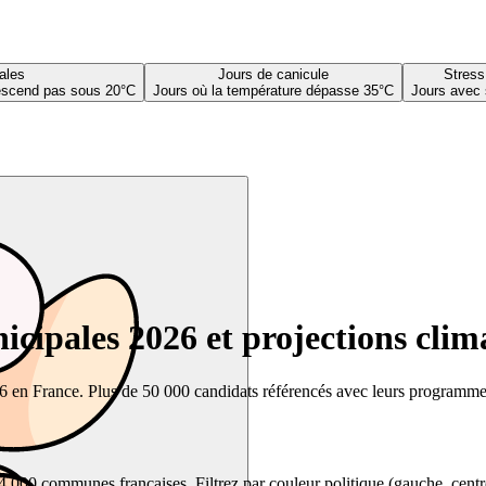
ales
Jours de canicule
Stress
descend pas sous 20°C
Jours où la température dépasse 35°C
Jours avec 
cipales 2026 et projections clim
26 en France. Plus de 50 000 candidats référencés avec leurs programmes,
00 communes françaises. Filtrez par couleur politique (gauche, centre, dr