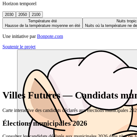
Horizon temporel
2030
2050
2100
Température été
Nuits tropic
Hausse de la température moyenne en été
Nuits où la température ne 
Une initiative par
Bonpote.com
Soutenir le projet
Villes Futures — Candidats muni
Carte interactive des candidats déclarés aux élections municipales 20
Élections municipales 2026
Consultez les candidats déclarés aux municipales 2026 dans plus de 34 0