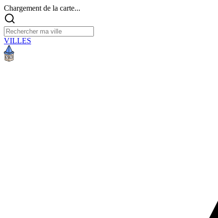
Chargement de la carte...
VILLES