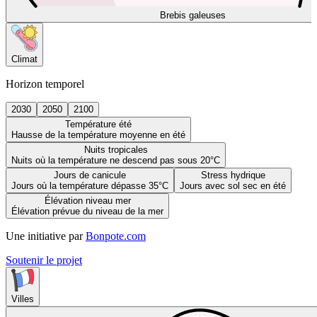
Brebis galeuses
Climat
Horizon temporel
2030
2050
2100
Température été
Hausse de la température moyenne en été
Nuits tropicales
Nuits où la température ne descend pas sous 20°C
Jours de canicule
Stress hydrique
Jours où la température dépasse 35°C
Jours avec sol sec en été
Élévation niveau mer
Élévation prévue du niveau de la mer
Une initiative par
Bonpote.com
Soutenir le projet
Villes