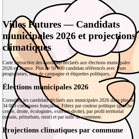
Villes Futures — Candidats
municipales 2026 et projections
climatiques
Carte interactive des candidats déclarés aux élections municipales
2026 en France. Plus de 50 000 candidats référencés avec leurs
programmes, sites de campagne et étiquettes politiques.
Élections municipales 2026
Consultez les candidats déclarés aux municipales 2026 dans plus de
34 000 communes françaises. Filtrez par couleur politique (gauche,
centre, droite, écologistes, extrême-droite), par profil territorial
(urbain, périurbain, rural) et par taille de commune.
Projections climatiques par commune