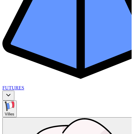
FUTURES
Villes