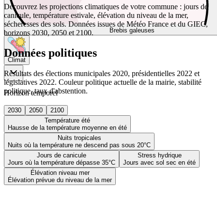
Découvrez les projections climatiques de votre commune : jours de
canicule, température estivale, élévation du niveau de la mer,
sécheresses des sols. Données issues de Météo France et du GIEC,
Brebis galeuses
horizons 2030, 2050 et 2100.
Données politiques
Climat
Résultats des élections municipales 2020, présidentielles 2022 et
législatives 2022. Couleur politique actuelle de la mairie, stabilité
politique, taux d'abstention.
Horizon temporel
2030
2050
2100
Température été
Hausse de la température moyenne en été
Nuits tropicales
Nuits où la température ne descend pas sous 20°C
Jours de canicule
Stress hydrique
Jours où la température dépasse 35°C
Jours avec sol sec en été
Élévation niveau mer
Élévation prévue du niveau de la mer