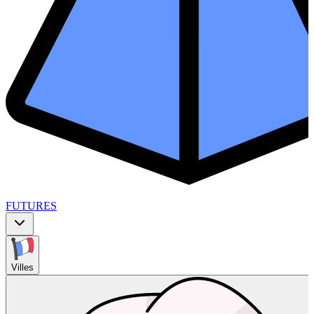
FUTURES
Villes