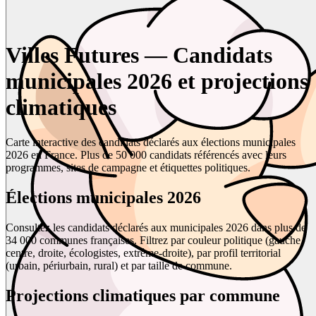
Villes Futures — Candidats
municipales 2026 et projections
climatiques
Carte interactive des candidats déclarés aux élections municipales
2026 en France. Plus de 50 000 candidats référencés avec leurs
programmes, sites de campagne et étiquettes politiques.
Élections municipales 2026
Consultez les candidats déclarés aux municipales 2026 dans plus de
34 000 communes françaises. Filtrez par couleur politique (gauche,
centre, droite, écologistes, extrême-droite), par profil territorial
(urbain, périurbain, rural) et par taille de commune.
Projections climatiques par commune