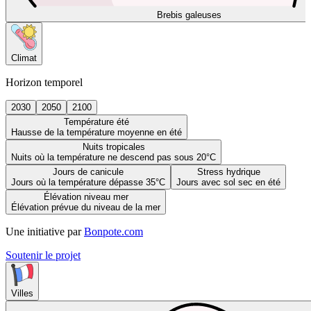
Brebis galeuses
Climat
Horizon temporel
2030
2050
2100
Température été
Hausse de la température moyenne en été
Nuits tropicales
Nuits où la température ne descend pas sous 20°C
Jours de canicule
Stress hydrique
Jours où la température dépasse 35°C
Jours avec sol sec en été
Élévation niveau mer
Élévation prévue du niveau de la mer
Une initiative par
Bonpote.com
Soutenir le projet
Villes