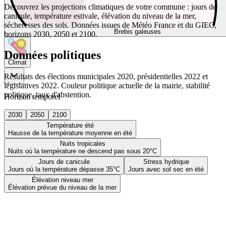
Découvrez les projections climatiques de votre commune : jours de
canicule, température estivale, élévation du niveau de la mer,
sécheresses des sols. Données issues de Météo France et du GIEC,
Brebis galeuses
horizons 2030, 2050 et 2100.
Données politiques
Climat
Résultats des élections municipales 2020, présidentielles 2022 et
législatives 2022. Couleur politique actuelle de la mairie, stabilité
politique, taux d'abstention.
Horizon temporel
2030
2050
2100
Température été
Hausse de la température moyenne en été
Nuits tropicales
Nuits où la température ne descend pas sous 20°C
Jours de canicule
Stress hydrique
Jours où la température dépasse 35°C
Jours avec sol sec en été
Élévation niveau mer
Élévation prévue du niveau de la mer