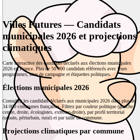
Villes Futures — Candidats
municipales 2026 et projections
climatiques
Carte interactive des candidats déclarés aux élections municipales
2026 en France. Plus de 50 000 candidats référencés avec leurs
programmes, sites de campagne et étiquettes politiques.
Élections municipales 2026
Consultez les candidats déclarés aux municipales 2026 dans plus de
34 000 communes françaises. Filtrez par couleur politique (gauche,
centre, droite, écologistes, extrême-droite), par profil territorial
(urbain, périurbain, rural) et par taille de commune.
Projections climatiques par commune