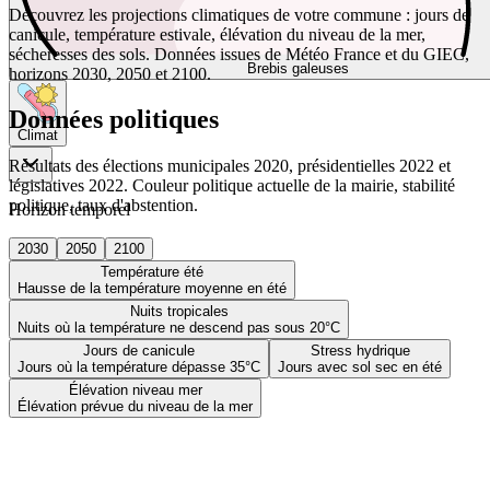
Découvrez les projections climatiques de votre commune : jours de
canicule, température estivale, élévation du niveau de la mer,
sécheresses des sols. Données issues de Météo France et du GIEC,
Brebis galeuses
horizons 2030, 2050 et 2100.
Données politiques
Climat
Résultats des élections municipales 2020, présidentielles 2022 et
législatives 2022. Couleur politique actuelle de la mairie, stabilité
politique, taux d'abstention.
Horizon temporel
2030
2050
2100
Température été
Hausse de la température moyenne en été
Nuits tropicales
Nuits où la température ne descend pas sous 20°C
Jours de canicule
Stress hydrique
Jours où la température dépasse 35°C
Jours avec sol sec en été
Élévation niveau mer
Élévation prévue du niveau de la mer