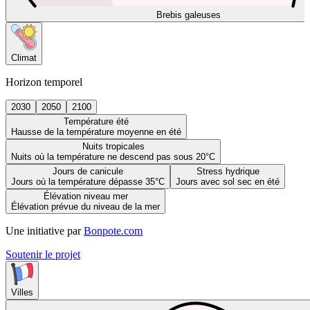
Brebis galeuses
Climat
Horizon temporel
2030
2050
2100
Température été
Hausse de la température moyenne en été
Nuits tropicales
Nuits où la température ne descend pas sous 20°C
Jours de canicule
Stress hydrique
Jours où la température dépasse 35°C
Jours avec sol sec en été
Élévation niveau mer
Élévation prévue du niveau de la mer
Une initiative par
Bonpote.com
Soutenir le projet
Villes