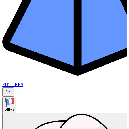
FUTURES
Villes