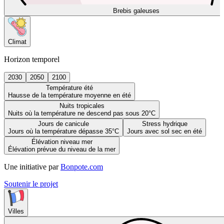
Brebis galeuses
Climat
Horizon temporel
2030
2050
2100
Température été
Hausse de la température moyenne en été
Nuits tropicales
Nuits où la température ne descend pas sous 20°C
Jours de canicule
Stress hydrique
Jours où la température dépasse 35°C
Jours avec sol sec en été
Élévation niveau mer
Élévation prévue du niveau de la mer
Une initiative par
Bonpote.com
Soutenir le projet
Villes