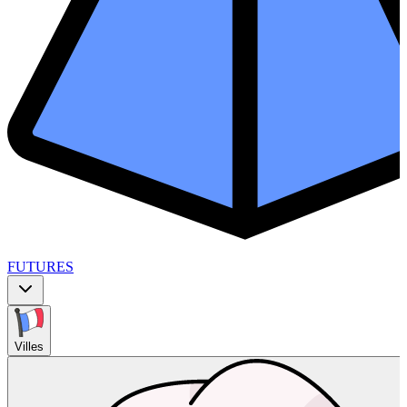
FUTURES
Villes