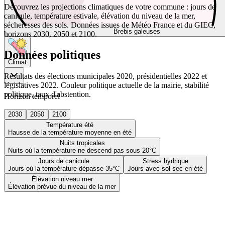
Découvrez les projections climatiques de votre commune : jours de
canicule, température estivale, élévation du niveau de la mer,
sécheresses des sols. Données issues de Météo France et du GIEC,
Brebis galeuses
horizons 2030, 2050 et 2100.
Données politiques
Climat
Résultats des élections municipales 2020, présidentielles 2022 et
législatives 2022. Couleur politique actuelle de la mairie, stabilité
politique, taux d'abstention.
Horizon temporel
2030
2050
2100
Température été
Hausse de la température moyenne en été
Nuits tropicales
Nuits où la température ne descend pas sous 20°C
Jours de canicule
Stress hydrique
Jours où la température dépasse 35°C
Jours avec sol sec en été
Élévation niveau mer
Élévation prévue du niveau de la mer