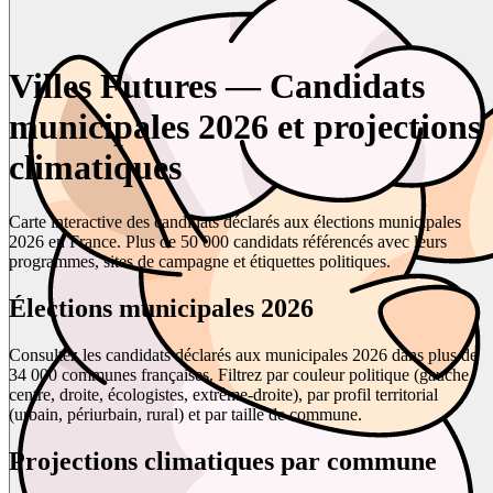
Villes Futures — Candidats
municipales 2026 et projections
climatiques
Carte interactive des candidats déclarés aux élections municipales
2026 en France. Plus de 50 000 candidats référencés avec leurs
programmes, sites de campagne et étiquettes politiques.
Élections municipales 2026
Consultez les candidats déclarés aux municipales 2026 dans plus de
34 000 communes françaises. Filtrez par couleur politique (gauche,
centre, droite, écologistes, extrême-droite), par profil territorial
(urbain, périurbain, rural) et par taille de commune.
Projections climatiques par commune