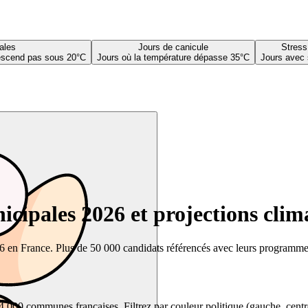
ales
Jours de canicule
Stress
descend pas sous 20°C
Jours où la température dépasse 35°C
Jours avec 
cipales 2026 et projections clim
26 en France. Plus de 50 000 candidats référencés avec leurs programmes,
00 communes françaises. Filtrez par couleur politique (gauche, centre, dr