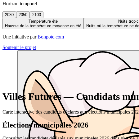
Horizon temporel
2030
2050
2100
Température été
Nuits tropic
Hausse de la température moyenne en été
Nuits où la température ne 
Une initiative par
Bonpote.com
Soutenir le projet
Villes Futures — Candidats muni
Carte interactive des candidats déclarés aux élections municipales 20
Élections municipales 2026
Consultez les candidats déclarés aux municipales 2026 dans plus de 34 0