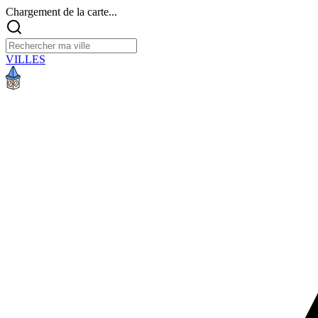
Chargement de la carte...
VILLES