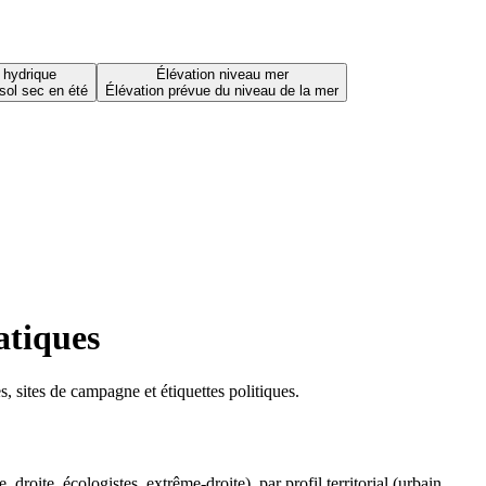
 hydrique
Élévation niveau mer
sol sec en été
Élévation prévue du niveau de la mer
atiques
 sites de campagne et étiquettes politiques.
oite, écologistes, extrême-droite), par profil territorial (urbain,