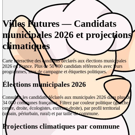
Villes Futures — Candidats
municipales 2026 et projections
climatiques
Carte interactive des candidats déclarés aux élections municipales
2026 en France. Plus de 50 000 candidats référencés avec leurs
programmes, sites de campagne et étiquettes politiques.
Élections municipales 2026
Consultez les candidats déclarés aux municipales 2026 dans plus de
34 000 communes françaises. Filtrez par couleur politique (gauche,
centre, droite, écologistes, extrême-droite), par profil territorial
(urbain, périurbain, rural) et par taille de commune.
Projections climatiques par commune