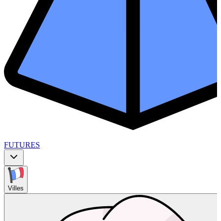
FUTURES
Villes