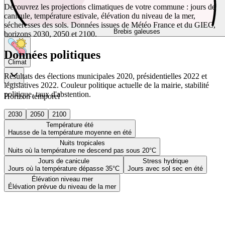
Découvrez les projections climatiques de votre commune : jours de
canicule, température estivale, élévation du niveau de la mer,
sécheresses des sols. Données issues de Météo France et du GIEC,
Brebis galeuses
horizons 2030, 2050 et 2100.
Données politiques
Climat
Résultats des élections municipales 2020, présidentielles 2022 et
législatives 2022. Couleur politique actuelle de la mairie, stabilité
politique, taux d'abstention.
Horizon temporel
2030
2050
2100
Température été
Hausse de la température moyenne en été
Nuits tropicales
Nuits où la température ne descend pas sous 20°C
Jours de canicule
Stress hydrique
Jours où la température dépasse 35°C
Jours avec sol sec en été
Élévation niveau mer
Élévation prévue du niveau de la mer