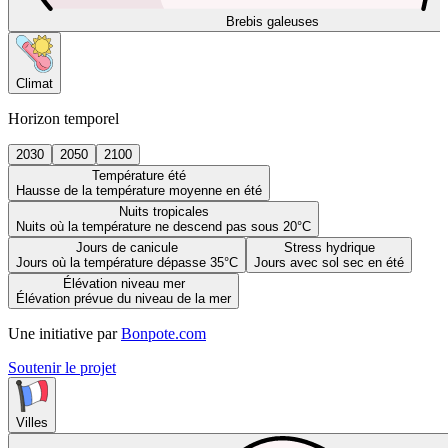
Brebis galeuses
Climat
Horizon temporel
2030
2050
2100
Température été
Hausse de la température moyenne en été
Nuits tropicales
Nuits où la température ne descend pas sous 20°C
Jours de canicule
Stress hydrique
Jours où la température dépasse 35°C
Jours avec sol sec en été
Élévation niveau mer
Élévation prévue du niveau de la mer
Une initiative par
Bonpote.com
Soutenir le projet
Villes