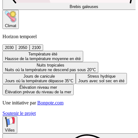
Brebis galeuses
Climat
Horizon temporel
2030
2050
2100
Température été
Hausse de la température moyenne en été
Nuits tropicales
Nuits où la température ne descend pas sous 20°C
Jours de canicule
Stress hydrique
Jours où la température dépasse 35°C
Jours avec sol sec en été
Élévation niveau mer
Élévation prévue du niveau de la mer
Une initiative par
Bonpote.com
Soutenir le projet
Villes