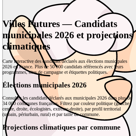
Villes Futures — Candidats
municipales 2026 et projections
climatiques
Carte interactive des candidats déclarés aux élections municipales
2026 en France. Plus de 50 000 candidats référencés avec leurs
programmes, sites de campagne et étiquettes politiques.
Élections municipales 2026
Consultez les candidats déclarés aux municipales 2026 dans plus de
34 000 communes françaises. Filtrez par couleur politique (gauche,
centre, droite, écologistes, extrême-droite), par profil territorial
(urbain, périurbain, rural) et par taille de commune.
Projections climatiques par commune