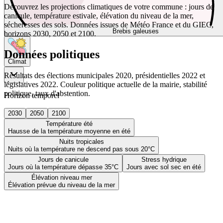
Découvrez les projections climatiques de votre commune : jours de
canicule, température estivale, élévation du niveau de la mer,
sécheresses des sols. Données issues de Météo France et du GIEC,
Brebis galeuses
horizons 2030, 2050 et 2100.
Données politiques
Climat
Résultats des élections municipales 2020, présidentielles 2022 et
législatives 2022. Couleur politique actuelle de la mairie, stabilité
politique, taux d'abstention.
Horizon temporel
2030
2050
2100
Température été
Hausse de la température moyenne en été
Nuits tropicales
Nuits où la température ne descend pas sous 20°C
Jours de canicule
Stress hydrique
Jours où la température dépasse 35°C
Jours avec sol sec en été
Élévation niveau mer
Élévation prévue du niveau de la mer