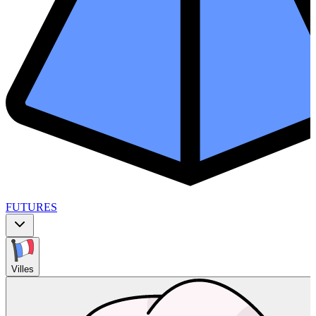
FUTURES
Villes