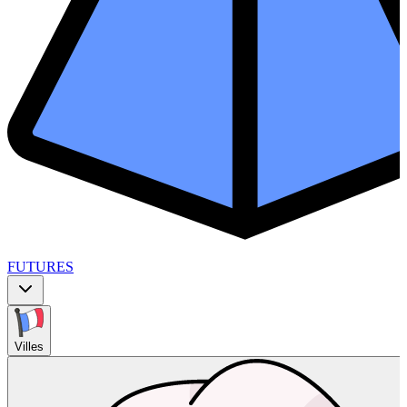
FUTURES
Villes