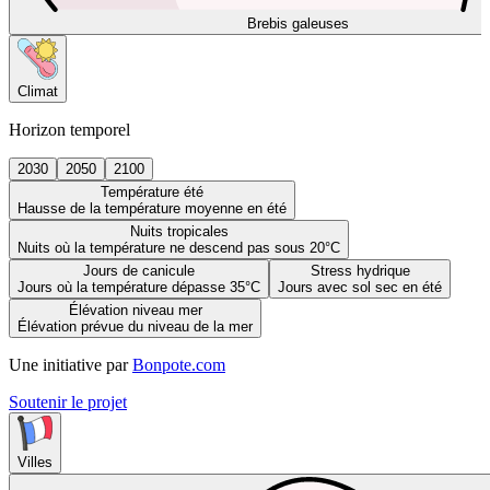
Brebis galeuses
Climat
Horizon temporel
2030
2050
2100
Température été
Hausse de la température moyenne en été
Nuits tropicales
Nuits où la température ne descend pas sous 20°C
Jours de canicule
Stress hydrique
Jours où la température dépasse 35°C
Jours avec sol sec en été
Élévation niveau mer
Élévation prévue du niveau de la mer
Une initiative par
Bonpote.com
Soutenir le projet
Villes