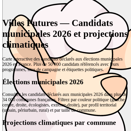
Villes Futures — Candidats
municipales 2026 et projections
climatiques
Carte interactive des candidats déclarés aux élections municipales
2026 en France. Plus de 50 000 candidats référencés avec leurs
programmes, sites de campagne et étiquettes politiques.
Élections municipales 2026
Consultez les candidats déclarés aux municipales 2026 dans plus de
34 000 communes françaises. Filtrez par couleur politique (gauche,
centre, droite, écologistes, extrême-droite), par profil territorial
(urbain, périurbain, rural) et par taille de commune.
Projections climatiques par commune