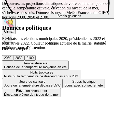
Découvrez les projections climatiques de votre commune : jours de
canicule, température estivale, élévation du niveau de la mer,
sécheresses des sols. Données issues de Météo France et du GIEC,
Brebis galeuses
horizons 2030, 2050 et 2100.
Données politiques
Climat
Résultats des élections municipales 2020, présidentielles 2022 et
législatives 2022. Couleur politique actuelle de la mairie, stabilité
politique, taux d'abstention.
Horizon temporel
2030
2050
2100
Température été
Hausse de la température moyenne en été
Nuits tropicales
Nuits où la température ne descend pas sous 20°C
Jours de canicule
Stress hydrique
Jours où la température dépasse 35°C
Jours avec sol sec en été
Élévation niveau mer
Élévation prévue du niveau de la mer