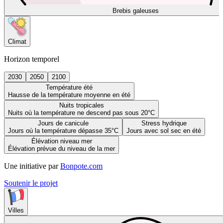
Brebis galeuses
Climat
Horizon temporel
2030
2050
2100
Température été
Hausse de la température moyenne en été
Nuits tropicales
Nuits où la température ne descend pas sous 20°C
Jours de canicule
Stress hydrique
Jours où la température dépasse 35°C
Jours avec sol sec en été
Élévation niveau mer
Élévation prévue du niveau de la mer
Une initiative par
Bonpote.com
Soutenir le projet
Villes