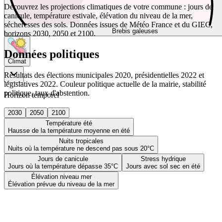
Découvrez les projections climatiques de votre commune : jours de
canicule, température estivale, élévation du niveau de la mer,
sécheresses des sols. Données issues de Météo France et du GIEC,
Brebis galeuses
horizons 2030, 2050 et 2100.
Données politiques
Climat
Résultats des élections municipales 2020, présidentielles 2022 et
législatives 2022. Couleur politique actuelle de la mairie, stabilité
politique, taux d'abstention.
Horizon temporel
2030
2050
2100
Température été
Hausse de la température moyenne en été
Nuits tropicales
Nuits où la température ne descend pas sous 20°C
Jours de canicule
Stress hydrique
Jours où la température dépasse 35°C
Jours avec sol sec en été
Élévation niveau mer
Élévation prévue du niveau de la mer