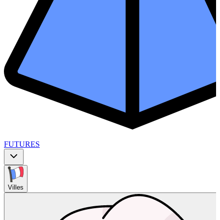
FUTURES
Villes