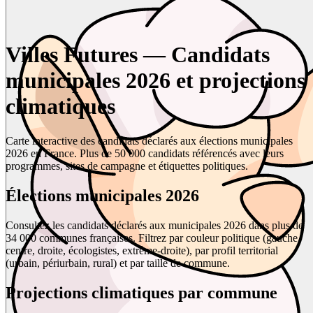
Villes Futures — Candidats
municipales 2026 et projections
climatiques
Carte interactive des candidats déclarés aux élections municipales
2026 en France. Plus de 50 000 candidats référencés avec leurs
programmes, sites de campagne et étiquettes politiques.
Élections municipales 2026
Consultez les candidats déclarés aux municipales 2026 dans plus de
34 000 communes françaises. Filtrez par couleur politique (gauche,
centre, droite, écologistes, extrême-droite), par profil territorial
(urbain, périurbain, rural) et par taille de commune.
Projections climatiques par commune