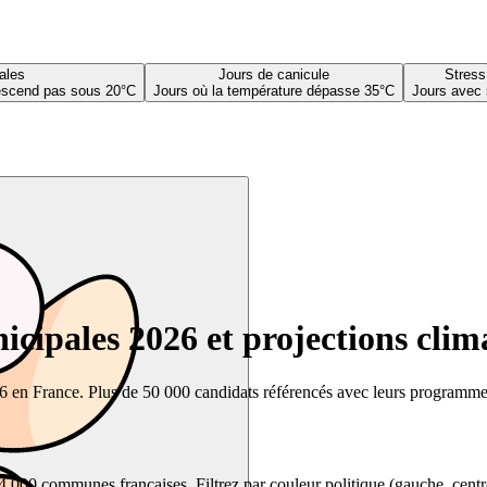
ales
Jours de canicule
Stress
descend pas sous 20°C
Jours où la température dépasse 35°C
Jours avec 
cipales 2026 et projections clim
26 en France. Plus de 50 000 candidats référencés avec leurs programmes,
00 communes françaises. Filtrez par couleur politique (gauche, centre, dr