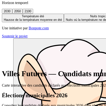
Horizon temporel
2030
2050
2100
Température été
Nuits tropic
Hausse de la température moyenne en été
Nuits où la température ne 
Une initiative par
Bonpote.com
Soutenir le projet
Villes Futures — Candidats muni
Carte interactive des candidats déclarés aux élections municipales 20
Élections municipales 2026
Consultez les candidats déclarés aux municipales 2026 dans plus de 34 0