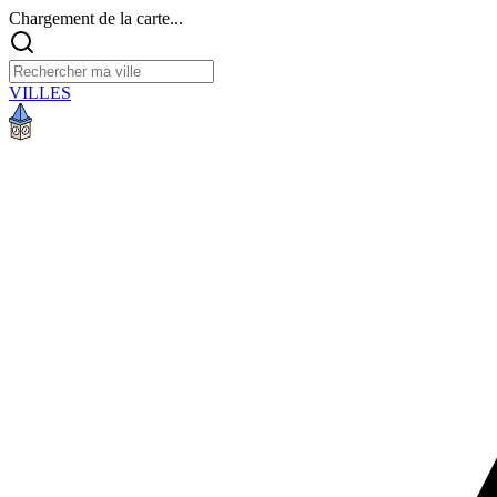
Chargement de la carte...
VILLES