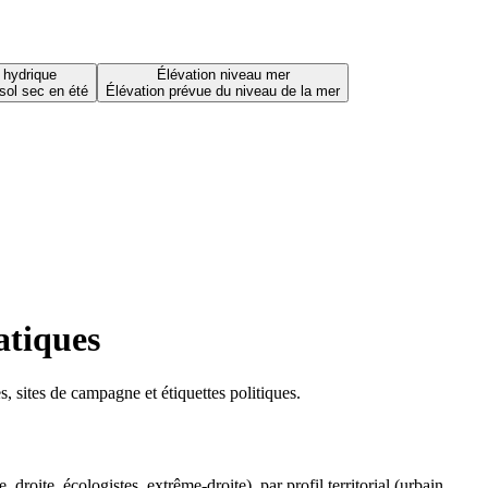
 hydrique
Élévation niveau mer
sol sec en été
Élévation prévue du niveau de la mer
atiques
 sites de campagne et étiquettes politiques.
oite, écologistes, extrême-droite), par profil territorial (urbain,