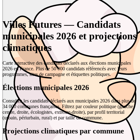
Villes Futures — Candidats
municipales 2026 et projections
climatiques
Carte interactive des candidats déclarés aux élections municipales
2026 en France. Plus de 50 000 candidats référencés avec leurs
programmes, sites de campagne et étiquettes politiques.
Élections municipales 2026
Consultez les candidats déclarés aux municipales 2026 dans plus de
34 000 communes françaises. Filtrez par couleur politique (gauche,
centre, droite, écologistes, extrême-droite), par profil territorial
(urbain, périurbain, rural) et par taille de commune.
Projections climatiques par commune