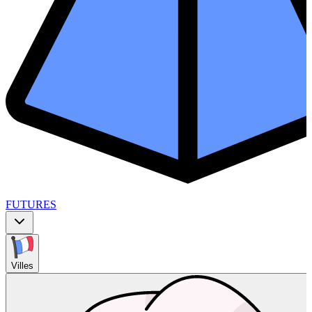
FUTURES
Villes