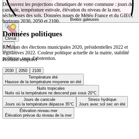
Découvrez les projections climatiques de votre commune : jours de
canicule, température estivale, élévation du niveau de la mer,
sécheresses des sols. Données issues de Météo France et du GIEC,
Brebis galeuses
horizons 2030, 2050 et 2100.
Données politiques
Climat
Résultats des élections municipales 2020, présidentielles 2022 et
législatives 2022. Couleur politique actuelle de la mairie, stabilité
politique, taux d'abstention.
Horizon temporel
2030
2050
2100
Température été
Hausse de la température moyenne en été
Nuits tropicales
Nuits où la température ne descend pas sous 20°C
Jours de canicule
Stress hydrique
Jours où la température dépasse 35°C
Jours avec sol sec en été
Élévation niveau mer
Élévation prévue du niveau de la mer