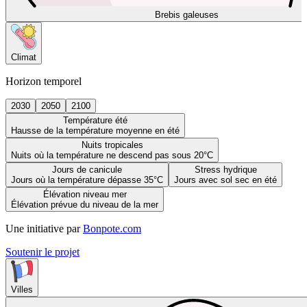
Brebis galeuses
Climat
Horizon temporel
2030
2050
2100
Température été
Hausse de la température moyenne en été
Nuits tropicales
Nuits où la température ne descend pas sous 20°C
Jours de canicule
Stress hydrique
Jours où la température dépasse 35°C
Jours avec sol sec en été
Élévation niveau mer
Élévation prévue du niveau de la mer
Une initiative par
Bonpote.com
Soutenir le projet
Villes