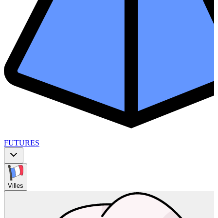
FUTURES
Villes