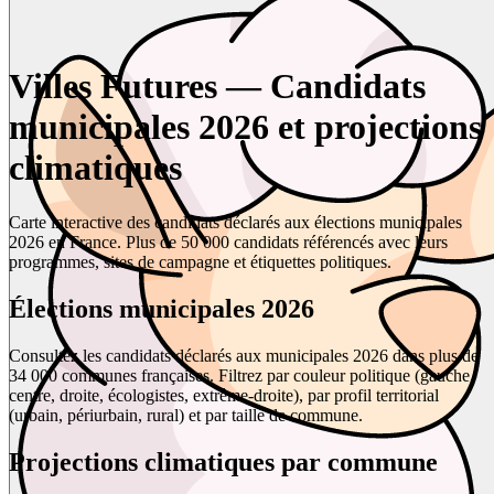
Villes Futures — Candidats
municipales 2026 et projections
climatiques
Carte interactive des candidats déclarés aux élections municipales
2026 en France. Plus de 50 000 candidats référencés avec leurs
programmes, sites de campagne et étiquettes politiques.
Élections municipales 2026
Consultez les candidats déclarés aux municipales 2026 dans plus de
34 000 communes françaises. Filtrez par couleur politique (gauche,
centre, droite, écologistes, extrême-droite), par profil territorial
(urbain, périurbain, rural) et par taille de commune.
Projections climatiques par commune