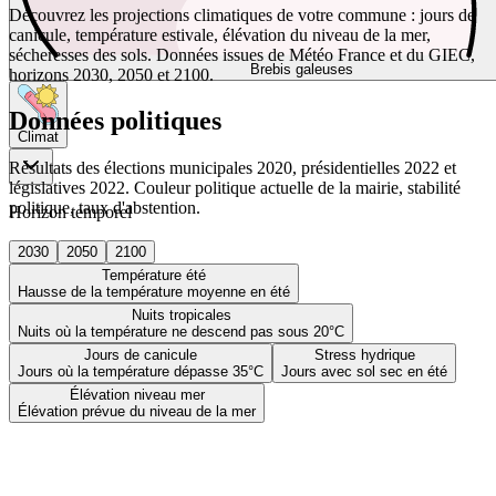
Découvrez les projections climatiques de votre commune : jours de
canicule, température estivale, élévation du niveau de la mer,
sécheresses des sols. Données issues de Météo France et du GIEC,
Brebis galeuses
horizons 2030, 2050 et 2100.
Données politiques
Climat
Résultats des élections municipales 2020, présidentielles 2022 et
législatives 2022. Couleur politique actuelle de la mairie, stabilité
politique, taux d'abstention.
Horizon temporel
2030
2050
2100
Température été
Hausse de la température moyenne en été
Nuits tropicales
Nuits où la température ne descend pas sous 20°C
Jours de canicule
Stress hydrique
Jours où la température dépasse 35°C
Jours avec sol sec en été
Élévation niveau mer
Élévation prévue du niveau de la mer