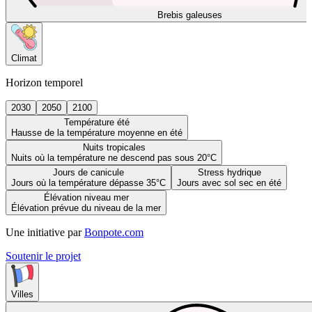
Brebis galeuses
Climat
Horizon temporel
2030
2050
2100
Température été
Hausse de la température moyenne en été
Nuits tropicales
Nuits où la température ne descend pas sous 20°C
Jours de canicule
Stress hydrique
Jours où la température dépasse 35°C
Jours avec sol sec en été
Élévation niveau mer
Élévation prévue du niveau de la mer
Une initiative par
Bonpote.com
Soutenir le projet
Villes