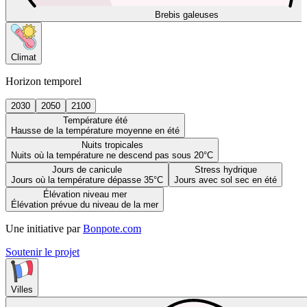
Brebis galeuses
Climat
Horizon temporel
2030
2050
2100
Température été
Hausse de la température moyenne en été
Nuits tropicales
Nuits où la température ne descend pas sous 20°C
Jours de canicule
Stress hydrique
Jours où la température dépasse 35°C
Jours avec sol sec en été
Élévation niveau mer
Élévation prévue du niveau de la mer
Une initiative par
Bonpote.com
Soutenir le projet
Villes