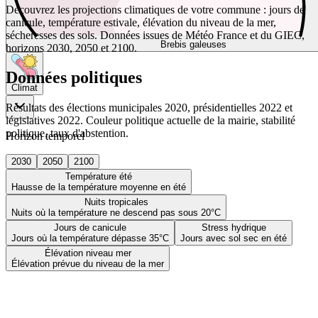
Découvrez les projections climatiques de votre commune : jours de
canicule, température estivale, élévation du niveau de la mer,
sécheresses des sols. Données issues de Météo France et du GIEC,
Brebis galeuses
horizons 2030, 2050 et 2100.
Données politiques
Climat
Résultats des élections municipales 2020, présidentielles 2022 et
législatives 2022. Couleur politique actuelle de la mairie, stabilité
politique, taux d'abstention.
Horizon temporel
2030
2050
2100
Température été
Hausse de la température moyenne en été
Nuits tropicales
Nuits où la température ne descend pas sous 20°C
Jours de canicule
Stress hydrique
Jours où la température dépasse 35°C
Jours avec sol sec en été
Élévation niveau mer
Élévation prévue du niveau de la mer