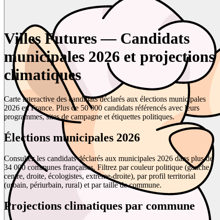
Villes Futures — Candidats
municipales 2026 et projections
climatiques
Carte interactive des candidats déclarés aux élections municipales
2026 en France. Plus de 50 000 candidats référencés avec leurs
programmes, sites de campagne et étiquettes politiques.
Élections municipales 2026
Consultez les candidats déclarés aux municipales 2026 dans plus de
34 000 communes françaises. Filtrez par couleur politique (gauche,
centre, droite, écologistes, extrême-droite), par profil territorial
(urbain, périurbain, rural) et par taille de commune.
Projections climatiques par commune