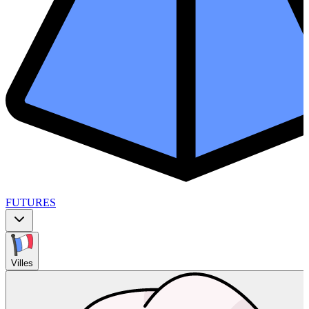
FUTURES
Villes