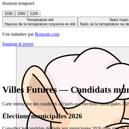
Horizon temporel
2030
2050
2100
Température été
Nuits tropic
Hausse de la température moyenne en été
Nuits où la température ne 
Une initiative par
Bonpote.com
Soutenir le projet
Villes Futures — Candidats muni
Carte interactive des candidats déclarés aux élections municipales 20
Élections municipales 2026
Consultez les candidats déclarés aux municipales 2026 dans plus de 34 0