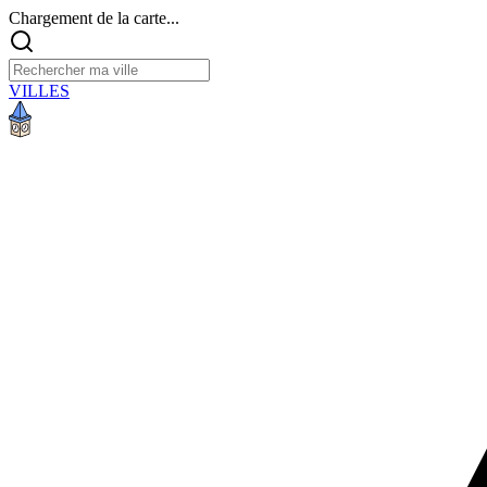
Chargement de la carte...
VILLES