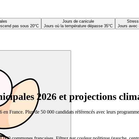
ales
Jours de canicule
Stress
descend pas sous 20°C
Jours où la température dépasse 35°C
Jours avec 
cipales 2026 et projections clim
26 en France. Plus de 50 000 candidats référencés avec leurs programmes,
00 communes françaises. Filtrez par couleur politique (gauche, centre, dr