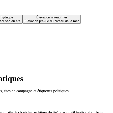
 hydrique
Élévation niveau mer
sol sec en été
Élévation prévue du niveau de la mer
atiques
 sites de campagne et étiquettes politiques.
oite, écologistes, extrême-droite), par profil territorial (urbain,