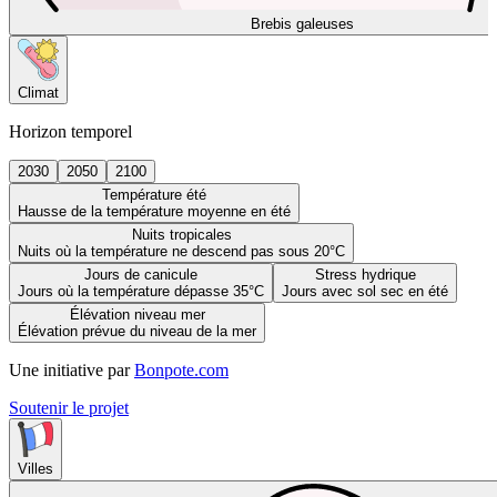
Brebis galeuses
Climat
Horizon temporel
2030
2050
2100
Température été
Hausse de la température moyenne en été
Nuits tropicales
Nuits où la température ne descend pas sous 20°C
Jours de canicule
Stress hydrique
Jours où la température dépasse 35°C
Jours avec sol sec en été
Élévation niveau mer
Élévation prévue du niveau de la mer
Une initiative par
Bonpote.com
Soutenir le projet
Villes