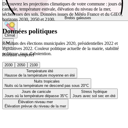
Découvrez les projections climatiques de votre commune : jours de
canicule, température estivale, élévation du niveau de la mer,
sécheresses des sols. Données issues de Météo France et du GIEC,
Brebis galeuses
horizons 2030, 2050 et 2100.
Données politiques
Climat
Résultats des élections municipales 2020, présidentielles 2022 et
législatives 2022. Couleur politique actuelle de la mairie, stabilité
politique, taux d'abstention.
Horizon temporel
2030
2050
2100
Température été
Hausse de la température moyenne en été
Nuits tropicales
Nuits où la température ne descend pas sous 20°C
Jours de canicule
Stress hydrique
Jours où la température dépasse 35°C
Jours avec sol sec en été
Élévation niveau mer
Élévation prévue du niveau de la mer