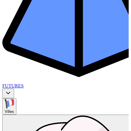
FUTURES
Villes