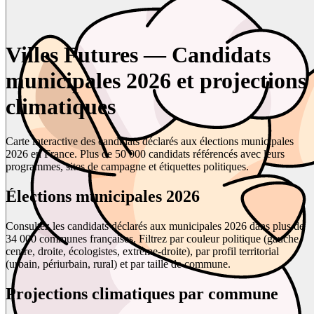
Villes Futures — Candidats
municipales 2026 et projections
climatiques
Carte interactive des candidats déclarés aux élections municipales
2026 en France. Plus de 50 000 candidats référencés avec leurs
programmes, sites de campagne et étiquettes politiques.
Élections municipales 2026
Consultez les candidats déclarés aux municipales 2026 dans plus de
34 000 communes françaises. Filtrez par couleur politique (gauche,
centre, droite, écologistes, extrême-droite), par profil territorial
(urbain, périurbain, rural) et par taille de commune.
Projections climatiques par commune