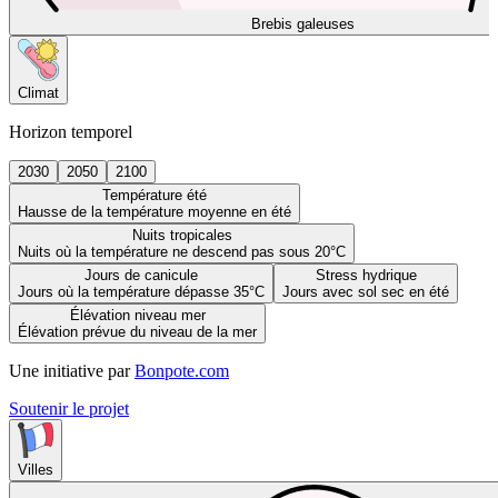
Brebis galeuses
Climat
Horizon temporel
2030
2050
2100
Température été
Hausse de la température moyenne en été
Nuits tropicales
Nuits où la température ne descend pas sous 20°C
Jours de canicule
Stress hydrique
Jours où la température dépasse 35°C
Jours avec sol sec en été
Élévation niveau mer
Élévation prévue du niveau de la mer
Une initiative par
Bonpote.com
Soutenir le projet
Villes