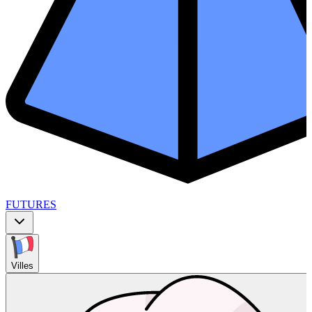
FUTURES
Villes