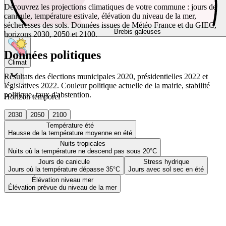
Découvrez les projections climatiques de votre commune : jours de
canicule, température estivale, élévation du niveau de la mer,
sécheresses des sols. Données issues de Météo France et du GIEC,
Brebis galeuses
horizons 2030, 2050 et 2100.
Données politiques
Climat
Résultats des élections municipales 2020, présidentielles 2022 et
législatives 2022. Couleur politique actuelle de la mairie, stabilité
politique, taux d'abstention.
Horizon temporel
2030
2050
2100
Température été
Hausse de la température moyenne en été
Nuits tropicales
Nuits où la température ne descend pas sous 20°C
Jours de canicule
Stress hydrique
Jours où la température dépasse 35°C
Jours avec sol sec en été
Élévation niveau mer
Élévation prévue du niveau de la mer