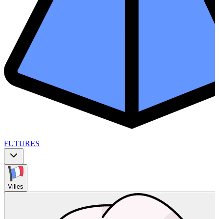
FUTURES
Villes