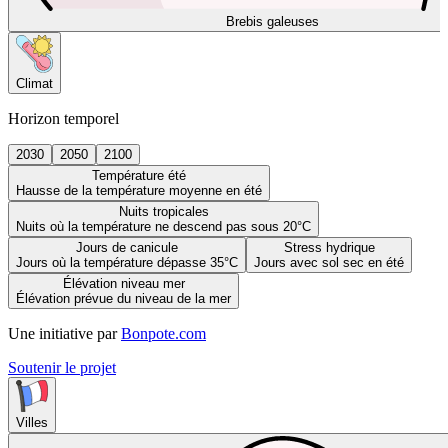
Brebis galeuses
Climat
Horizon temporel
2030
2050
2100
Température été
Hausse de la température moyenne en été
Nuits tropicales
Nuits où la température ne descend pas sous 20°C
Jours de canicule
Stress hydrique
Jours où la température dépasse 35°C
Jours avec sol sec en été
Élévation niveau mer
Élévation prévue du niveau de la mer
Une initiative par
Bonpote.com
Soutenir le projet
Villes