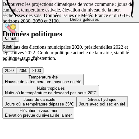
Découvrez les projections climatiques de votre commune : jours de
canicule, température estivale, élévation du niveau de la mer,
sécheresses des sols. Données issues de Météo France et du GIEC,
Brebis galeuses
horizons 2030, 2050 et 2100.
Données politiques
Climat
Résultats des élections municipales 2020, présidentielles 2022 et
législatives 2022. Couleur politique actuelle de la mairie, stabilité
politique, taux d'abstention.
Horizon temporel
2030
2050
2100
Température été
Hausse de la température moyenne en été
Nuits tropicales
Nuits où la température ne descend pas sous 20°C
Jours de canicule
Stress hydrique
Jours où la température dépasse 35°C
Jours avec sol sec en été
Élévation niveau mer
Élévation prévue du niveau de la mer