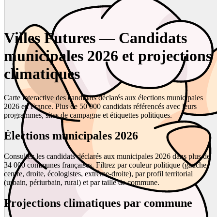
Villes Futures — Candidats
municipales 2026 et projections
climatiques
Carte interactive des candidats déclarés aux élections municipales
2026 en France. Plus de 50 000 candidats référencés avec leurs
programmes, sites de campagne et étiquettes politiques.
Élections municipales 2026
Consultez les candidats déclarés aux municipales 2026 dans plus de
34 000 communes françaises. Filtrez par couleur politique (gauche,
centre, droite, écologistes, extrême-droite), par profil territorial
(urbain, périurbain, rural) et par taille de commune.
Projections climatiques par commune