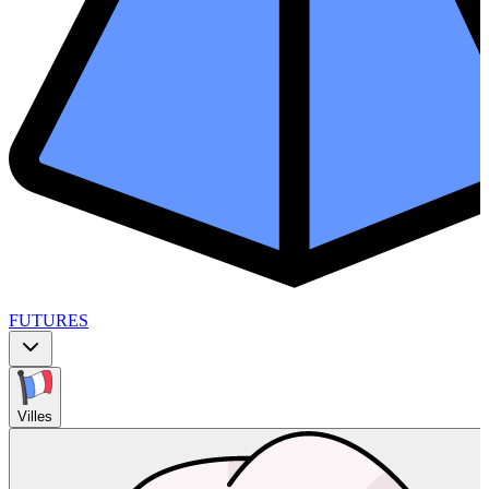
FUTURES
Villes