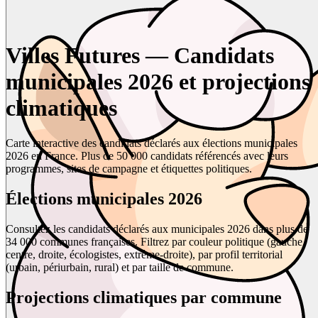
Villes Futures — Candidats
municipales 2026 et projections
climatiques
Carte interactive des candidats déclarés aux élections municipales
2026 en France. Plus de 50 000 candidats référencés avec leurs
programmes, sites de campagne et étiquettes politiques.
Élections municipales 2026
Consultez les candidats déclarés aux municipales 2026 dans plus de
34 000 communes françaises. Filtrez par couleur politique (gauche,
centre, droite, écologistes, extrême-droite), par profil territorial
(urbain, périurbain, rural) et par taille de commune.
Projections climatiques par commune