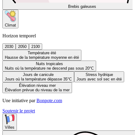
Brebis galeuses
Climat
Horizon temporel
2030
2050
2100
Température été
Hausse de la température moyenne en été
Nuits tropicales
Nuits où la température ne descend pas sous 20°C
Jours de canicule
Stress hydrique
Jours où la température dépasse 35°C
Jours avec sol sec en été
Élévation niveau mer
Élévation prévue du niveau de la mer
Une initiative par
Bonpote.com
Soutenir le projet
Villes