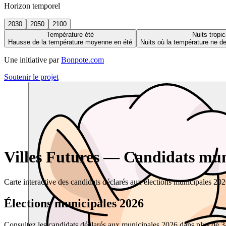
Horizon temporel
2030
2050
2100
Température été
Nuits tropic
Hausse de la température moyenne en été
Nuits où la température ne 
Une initiative par
Bonpote.com
Soutenir le projet
Villes Futures — Candidats muni
Carte interactive des candidats déclarés aux élections municipales 20
Élections municipales 2026
Consultez les candidats déclarés aux municipales 2026 dans plus de 34 0