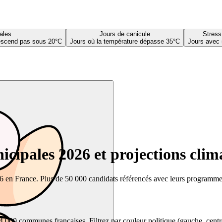
ales
Jours de canicule
Stress
descend pas sous 20°C
Jours où la température dépasse 35°C
Jours avec 
cipales 2026 et projections clim
26 en France. Plus de 50 000 candidats référencés avec leurs programmes,
00 communes françaises. Filtrez par couleur politique (gauche, centre, dr