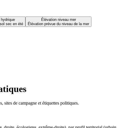
 hydrique
Élévation niveau mer
sol sec en été
Élévation prévue du niveau de la mer
atiques
 sites de campagne et étiquettes politiques.
oite, écologistes, extrême-droite), par profil territorial (urbain,