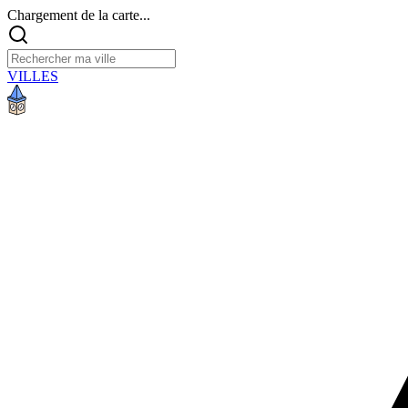
Chargement de la carte...
VILLES