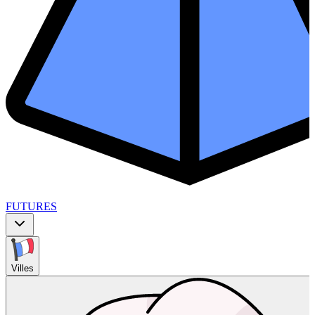
FUTURES
Villes