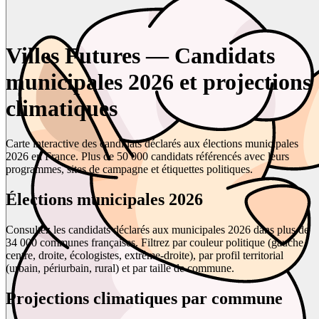
Villes Futures — Candidats
municipales 2026 et projections
climatiques
Carte interactive des candidats déclarés aux élections municipales
2026 en France. Plus de 50 000 candidats référencés avec leurs
programmes, sites de campagne et étiquettes politiques.
Élections municipales 2026
Consultez les candidats déclarés aux municipales 2026 dans plus de
34 000 communes françaises. Filtrez par couleur politique (gauche,
centre, droite, écologistes, extrême-droite), par profil territorial
(urbain, périurbain, rural) et par taille de commune.
Projections climatiques par commune