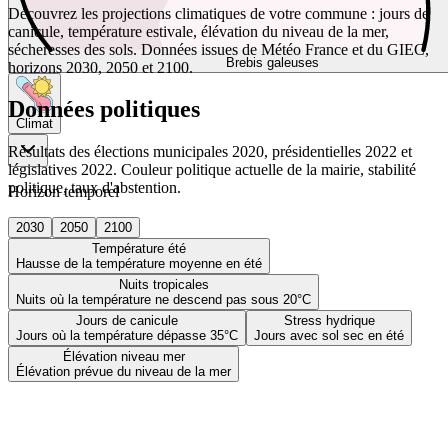
Découvrez les projections climatiques de votre commune : jours de
canicule, température estivale, élévation du niveau de la mer,
sécheresses des sols. Données issues de Météo France et du GIEC,
Brebis galeuses
horizons 2030, 2050 et 2100.
Données politiques
Climat
Résultats des élections municipales 2020, présidentielles 2022 et
législatives 2022. Couleur politique actuelle de la mairie, stabilité
politique, taux d'abstention.
Horizon temporel
2030
2050
2100
Température été
Hausse de la température moyenne en été
Nuits tropicales
Nuits où la température ne descend pas sous 20°C
Jours de canicule
Stress hydrique
Jours où la température dépasse 35°C
Jours avec sol sec en été
Élévation niveau mer
Élévation prévue du niveau de la mer