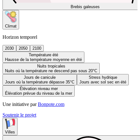
Brebis galeuses
Climat
Horizon temporel
2030
2050
2100
Température été
Hausse de la température moyenne en été
Nuits tropicales
Nuits où la température ne descend pas sous 20°C
Jours de canicule
Stress hydrique
Jours où la température dépasse 35°C
Jours avec sol sec en été
Élévation niveau mer
Élévation prévue du niveau de la mer
Une initiative par
Bonpote.com
Soutenir le projet
Villes