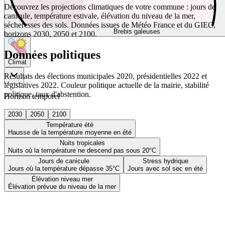
Découvrez les projections climatiques de votre commune : jours de
canicule, température estivale, élévation du niveau de la mer,
sécheresses des sols. Données issues de Météo France et du GIEC,
Brebis galeuses
horizons 2030, 2050 et 2100.
Données politiques
Climat
Résultats des élections municipales 2020, présidentielles 2022 et
législatives 2022. Couleur politique actuelle de la mairie, stabilité
politique, taux d'abstention.
Horizon temporel
2030
2050
2100
Température été
Hausse de la température moyenne en été
Nuits tropicales
Nuits où la température ne descend pas sous 20°C
Jours de canicule
Stress hydrique
Jours où la température dépasse 35°C
Jours avec sol sec en été
Élévation niveau mer
Élévation prévue du niveau de la mer