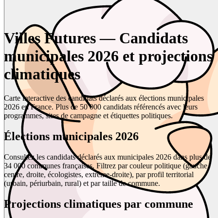
Villes Futures — Candidats
municipales 2026 et projections
climatiques
Carte interactive des candidats déclarés aux élections municipales
2026 en France. Plus de 50 000 candidats référencés avec leurs
programmes, sites de campagne et étiquettes politiques.
Élections municipales 2026
Consultez les candidats déclarés aux municipales 2026 dans plus de
34 000 communes françaises. Filtrez par couleur politique (gauche,
centre, droite, écologistes, extrême-droite), par profil territorial
(urbain, périurbain, rural) et par taille de commune.
Projections climatiques par commune