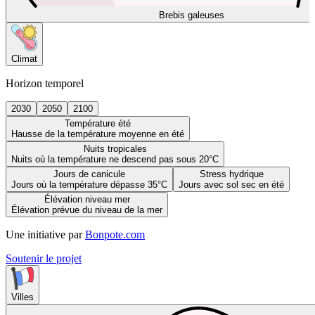
Brebis galeuses
Climat
Horizon temporel
2030
2050
2100
Température été
Hausse de la température moyenne en été
Nuits tropicales
Nuits où la température ne descend pas sous 20°C
Jours de canicule
Stress hydrique
Jours où la température dépasse 35°C
Jours avec sol sec en été
Élévation niveau mer
Élévation prévue du niveau de la mer
Une initiative par
Bonpote.com
Soutenir le projet
Villes