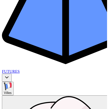
FUTURES
Villes