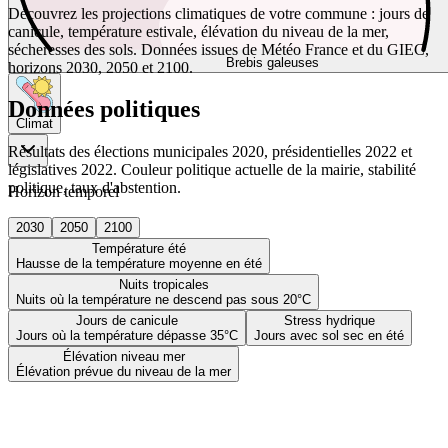
Découvrez les projections climatiques de votre commune : jours de
canicule, température estivale, élévation du niveau de la mer,
sécheresses des sols. Données issues de Météo France et du GIEC,
Brebis galeuses
horizons 2030, 2050 et 2100.
Données politiques
Climat
Résultats des élections municipales 2020, présidentielles 2022 et
législatives 2022. Couleur politique actuelle de la mairie, stabilité
politique, taux d'abstention.
Horizon temporel
2030
2050
2100
Température été
Hausse de la température moyenne en été
Nuits tropicales
Nuits où la température ne descend pas sous 20°C
Jours de canicule
Stress hydrique
Jours où la température dépasse 35°C
Jours avec sol sec en été
Élévation niveau mer
Élévation prévue du niveau de la mer