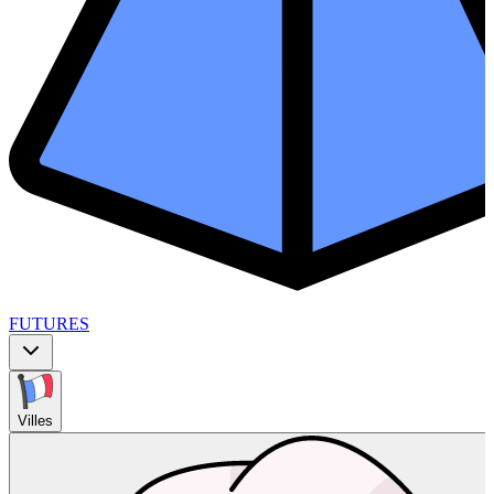
FUTURES
Villes