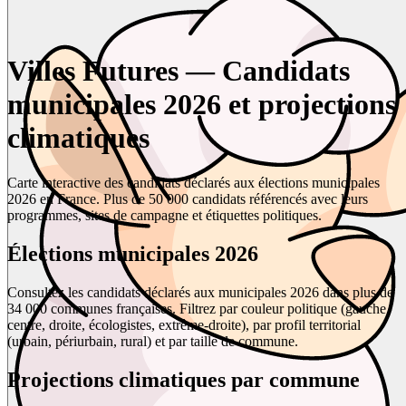
Villes Futures — Candidats
municipales 2026 et projections
climatiques
Carte interactive des candidats déclarés aux élections municipales
2026 en France. Plus de 50 000 candidats référencés avec leurs
programmes, sites de campagne et étiquettes politiques.
Élections municipales 2026
Consultez les candidats déclarés aux municipales 2026 dans plus de
34 000 communes françaises. Filtrez par couleur politique (gauche,
centre, droite, écologistes, extrême-droite), par profil territorial
(urbain, périurbain, rural) et par taille de commune.
Projections climatiques par commune