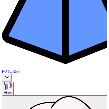
FUTURES
Villes