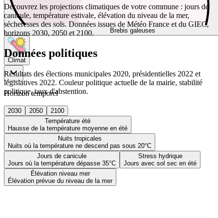
Découvrez les projections climatiques de votre commune : jours de
canicule, température estivale, élévation du niveau de la mer,
sécheresses des sols. Données issues de Météo France et du GIEC,
Brebis galeuses
horizons 2030, 2050 et 2100.
Données politiques
Climat
Résultats des élections municipales 2020, présidentielles 2022 et
législatives 2022. Couleur politique actuelle de la mairie, stabilité
politique, taux d'abstention.
Horizon temporel
2030
2050
2100
Température été
Hausse de la température moyenne en été
Nuits tropicales
Nuits où la température ne descend pas sous 20°C
Jours de canicule
Stress hydrique
Jours où la température dépasse 35°C
Jours avec sol sec en été
Élévation niveau mer
Élévation prévue du niveau de la mer