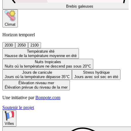
Brebis galeuses
Climat
Horizon temporel
2030
2050
2100
Température été
Hausse de la température moyenne en été
Nuits tropicales
Nuits où la température ne descend pas sous 20°C
Jours de canicule
Stress hydrique
Jours où la température dépasse 35°C
Jours avec sol sec en été
Élévation niveau mer
Élévation prévue du niveau de la mer
Une initiative par
Bonpote.com
Soutenir le projet
Villes