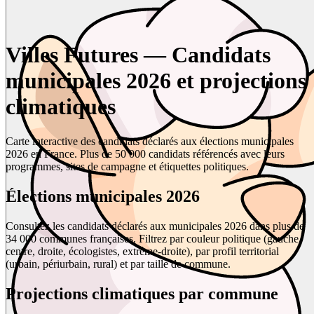
Villes Futures — Candidats
municipales 2026 et projections
climatiques
Carte interactive des candidats déclarés aux élections municipales
2026 en France. Plus de 50 000 candidats référencés avec leurs
programmes, sites de campagne et étiquettes politiques.
Élections municipales 2026
Consultez les candidats déclarés aux municipales 2026 dans plus de
34 000 communes françaises. Filtrez par couleur politique (gauche,
centre, droite, écologistes, extrême-droite), par profil territorial
(urbain, périurbain, rural) et par taille de commune.
Projections climatiques par commune