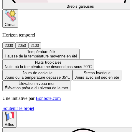
Brebis galeuses
Climat
Horizon temporel
2030
2050
2100
Température été
Hausse de la température moyenne en été
Nuits tropicales
Nuits où la température ne descend pas sous 20°C
Jours de canicule
Stress hydrique
Jours où la température dépasse 35°C
Jours avec sol sec en été
Élévation niveau mer
Élévation prévue du niveau de la mer
Une initiative par
Bonpote.com
Soutenir le projet
Villes