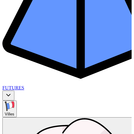
FUTURES
Villes