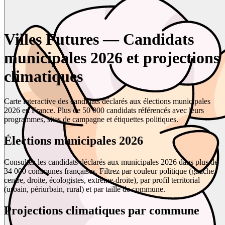
Villes Futures — Candidats
municipales 2026 et projections
climatiques
Carte interactive des candidats déclarés aux élections municipales
2026 en France. Plus de 50 000 candidats référencés avec leurs
programmes, sites de campagne et étiquettes politiques.
Élections municipales 2026
Consultez les candidats déclarés aux municipales 2026 dans plus de
34 000 communes françaises. Filtrez par couleur politique (gauche,
centre, droite, écologistes, extrême-droite), par profil territorial
(urbain, périurbain, rural) et par taille de commune.
Projections climatiques par commune