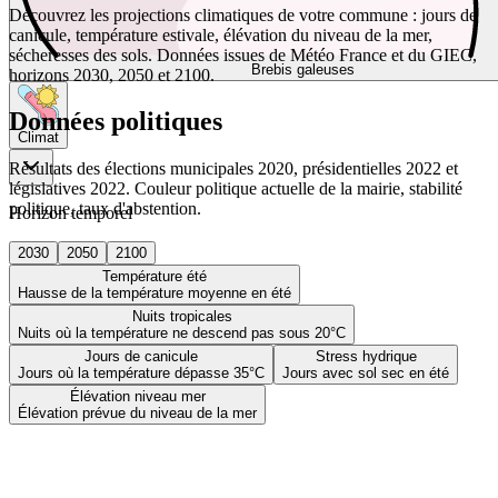
Découvrez les projections climatiques de votre commune : jours de
canicule, température estivale, élévation du niveau de la mer,
sécheresses des sols. Données issues de Météo France et du GIEC,
Brebis galeuses
horizons 2030, 2050 et 2100.
Données politiques
Climat
Résultats des élections municipales 2020, présidentielles 2022 et
législatives 2022. Couleur politique actuelle de la mairie, stabilité
politique, taux d'abstention.
Horizon temporel
2030
2050
2100
Température été
Hausse de la température moyenne en été
Nuits tropicales
Nuits où la température ne descend pas sous 20°C
Jours de canicule
Stress hydrique
Jours où la température dépasse 35°C
Jours avec sol sec en été
Élévation niveau mer
Élévation prévue du niveau de la mer