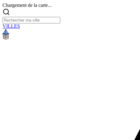
Chargement de la carte...
VILLES