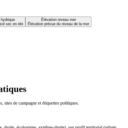
 hydrique
Élévation niveau mer
sol sec en été
Élévation prévue du niveau de la mer
atiques
 sites de campagne et étiquettes politiques.
oite, écologistes, extrême-droite), par profil territorial (urbain,