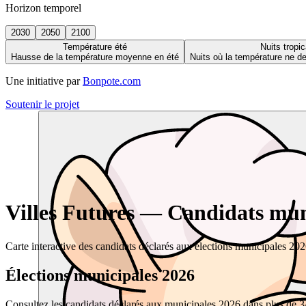
Horizon temporel
2030
2050
2100
Température été
Nuits tropic
Hausse de la température moyenne en été
Nuits où la température ne 
Une initiative par
Bonpote.com
Soutenir le projet
Villes Futures — Candidats muni
Carte interactive des candidats déclarés aux élections municipales 20
Élections municipales 2026
Consultez les candidats déclarés aux municipales 2026 dans plus de 34 0