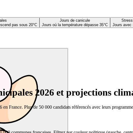
ales
Jours de canicule
Stress
descend pas sous 20°C
Jours où la température dépasse 35°C
Jours avec 
cipales 2026 et projections clim
26 en France. Plus de 50 000 candidats référencés avec leurs programmes,
00 communes françaises. Filtrez par couleur politique (gauche, centre, dr