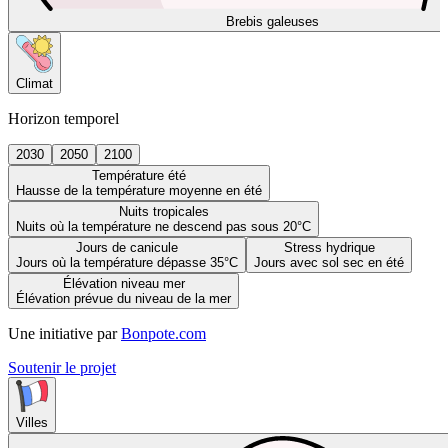
Brebis galeuses
Climat
Horizon temporel
2030
2050
2100
Température été
Hausse de la température moyenne en été
Nuits tropicales
Nuits où la température ne descend pas sous 20°C
Jours de canicule
Stress hydrique
Jours où la température dépasse 35°C
Jours avec sol sec en été
Élévation niveau mer
Élévation prévue du niveau de la mer
Une initiative par
Bonpote.com
Soutenir le projet
Villes