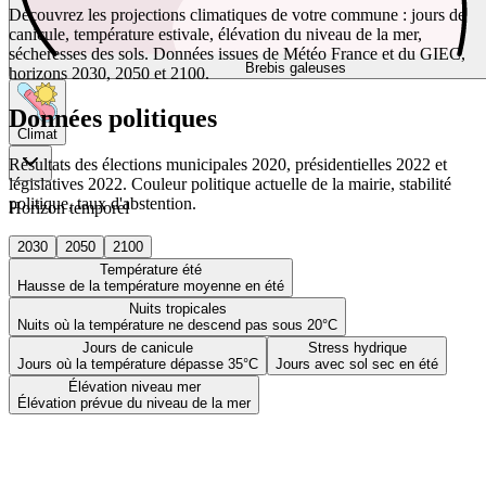
Découvrez les projections climatiques de votre commune : jours de
canicule, température estivale, élévation du niveau de la mer,
sécheresses des sols. Données issues de Météo France et du GIEC,
Brebis galeuses
horizons 2030, 2050 et 2100.
Données politiques
Climat
Résultats des élections municipales 2020, présidentielles 2022 et
législatives 2022. Couleur politique actuelle de la mairie, stabilité
politique, taux d'abstention.
Horizon temporel
2030
2050
2100
Température été
Hausse de la température moyenne en été
Nuits tropicales
Nuits où la température ne descend pas sous 20°C
Jours de canicule
Stress hydrique
Jours où la température dépasse 35°C
Jours avec sol sec en été
Élévation niveau mer
Élévation prévue du niveau de la mer