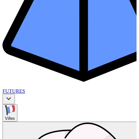
FUTURES
Villes