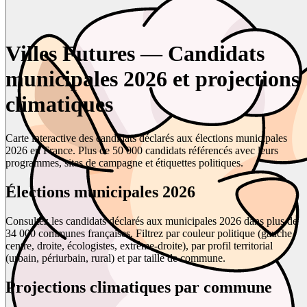
Villes Futures — Candidats
municipales 2026 et projections
climatiques
Carte interactive des candidats déclarés aux élections municipales
2026 en France. Plus de 50 000 candidats référencés avec leurs
programmes, sites de campagne et étiquettes politiques.
Élections municipales 2026
Consultez les candidats déclarés aux municipales 2026 dans plus de
34 000 communes françaises. Filtrez par couleur politique (gauche,
centre, droite, écologistes, extrême-droite), par profil territorial
(urbain, périurbain, rural) et par taille de commune.
Projections climatiques par commune