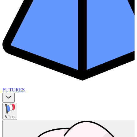
FUTURES
Villes