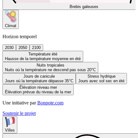
Brebis galeuses
Climat
Horizon temporel
2030
2050
2100
Température été
Hausse de la température moyenne en été
Nuits tropicales
Nuits où la température ne descend pas sous 20°C
Jours de canicule
Stress hydrique
Jours où la température dépasse 35°C
Jours avec sol sec en été
Élévation niveau mer
Élévation prévue du niveau de la mer
Une initiative par
Bonpote.com
Soutenir le projet
Villes