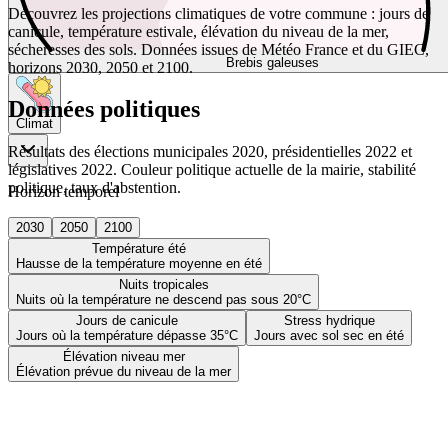
Découvrez les projections climatiques de votre commune : jours de
canicule, température estivale, élévation du niveau de la mer,
sécheresses des sols. Données issues de Météo France et du GIEC,
Brebis galeuses
horizons 2030, 2050 et 2100.
Données politiques
Climat
Résultats des élections municipales 2020, présidentielles 2022 et
législatives 2022. Couleur politique actuelle de la mairie, stabilité
politique, taux d'abstention.
Horizon temporel
2030
2050
2100
Température été
Hausse de la température moyenne en été
Nuits tropicales
Nuits où la température ne descend pas sous 20°C
Jours de canicule
Stress hydrique
Jours où la température dépasse 35°C
Jours avec sol sec en été
Élévation niveau mer
Élévation prévue du niveau de la mer