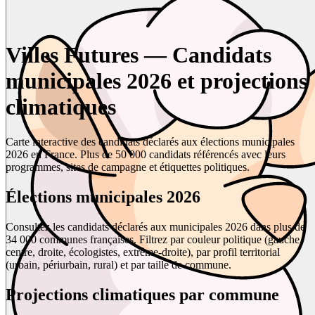
Villes Futures — Candidats
municipales 2026 et projections
climatiques
Carte interactive des candidats déclarés aux élections municipales
2026 en France. Plus de 50 000 candidats référencés avec leurs
programmes, sites de campagne et étiquettes politiques.
Élections municipales 2026
Consultez les candidats déclarés aux municipales 2026 dans plus de
34 000 communes françaises. Filtrez par couleur politique (gauche,
centre, droite, écologistes, extrême-droite), par profil territorial
(urbain, périurbain, rural) et par taille de commune.
Projections climatiques par commune