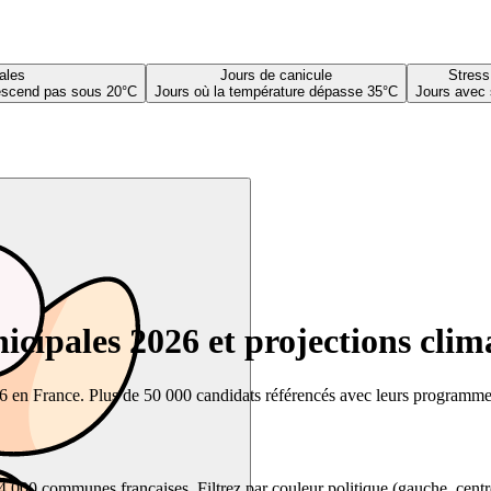
ales
Jours de canicule
Stress
descend pas sous 20°C
Jours où la température dépasse 35°C
Jours avec 
cipales 2026 et projections clim
26 en France. Plus de 50 000 candidats référencés avec leurs programmes,
00 communes françaises. Filtrez par couleur politique (gauche, centre, dr