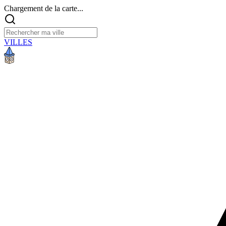
Chargement de la carte...
VILLES