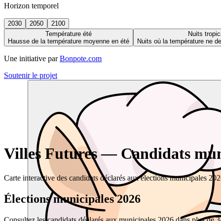
Horizon temporel
2030
2050
2100
Température été
Nuits tropic
Hausse de la température moyenne en été
Nuits où la température ne 
Une initiative par
Bonpote.com
Soutenir le projet
Villes Futures — Candidats muni
Carte interactive des candidats déclarés aux élections municipales 20
Élections municipales 2026
Consultez les candidats déclarés aux municipales 2026 dans plus de 34 0