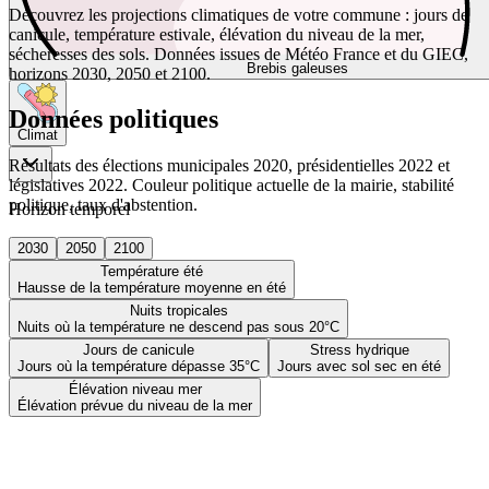
Découvrez les projections climatiques de votre commune : jours de
canicule, température estivale, élévation du niveau de la mer,
sécheresses des sols. Données issues de Météo France et du GIEC,
Brebis galeuses
horizons 2030, 2050 et 2100.
Données politiques
Climat
Résultats des élections municipales 2020, présidentielles 2022 et
législatives 2022. Couleur politique actuelle de la mairie, stabilité
politique, taux d'abstention.
Horizon temporel
2030
2050
2100
Température été
Hausse de la température moyenne en été
Nuits tropicales
Nuits où la température ne descend pas sous 20°C
Jours de canicule
Stress hydrique
Jours où la température dépasse 35°C
Jours avec sol sec en été
Élévation niveau mer
Élévation prévue du niveau de la mer