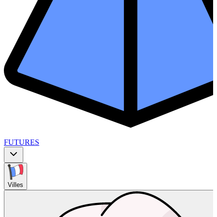
FUTURES
Villes