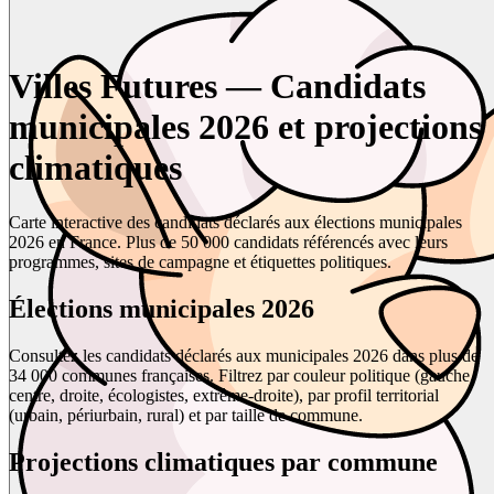
Villes Futures — Candidats
municipales 2026 et projections
climatiques
Carte interactive des candidats déclarés aux élections municipales
2026 en France. Plus de 50 000 candidats référencés avec leurs
programmes, sites de campagne et étiquettes politiques.
Élections municipales 2026
Consultez les candidats déclarés aux municipales 2026 dans plus de
34 000 communes françaises. Filtrez par couleur politique (gauche,
centre, droite, écologistes, extrême-droite), par profil territorial
(urbain, périurbain, rural) et par taille de commune.
Projections climatiques par commune