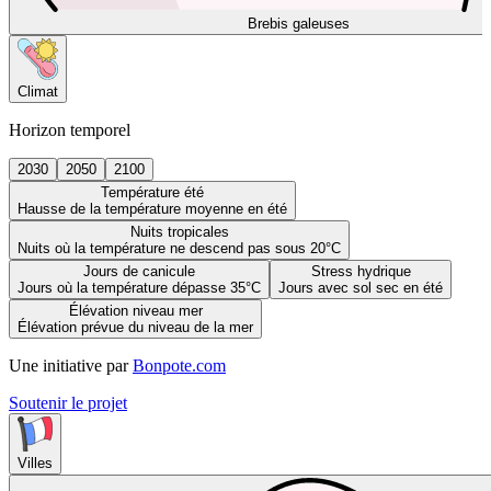
Brebis galeuses
Climat
Horizon temporel
2030
2050
2100
Température été
Hausse de la température moyenne en été
Nuits tropicales
Nuits où la température ne descend pas sous 20°C
Jours de canicule
Stress hydrique
Jours où la température dépasse 35°C
Jours avec sol sec en été
Élévation niveau mer
Élévation prévue du niveau de la mer
Une initiative par
Bonpote.com
Soutenir le projet
Villes