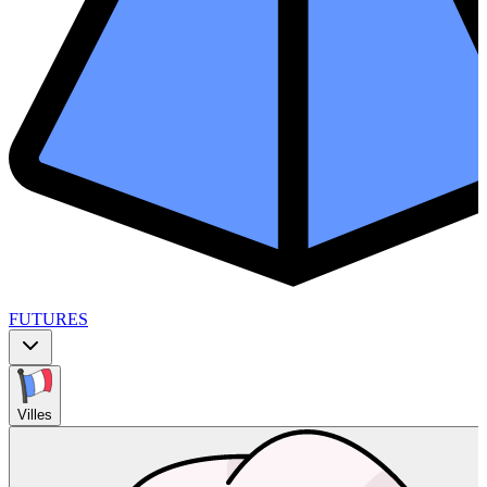
FUTURES
Villes