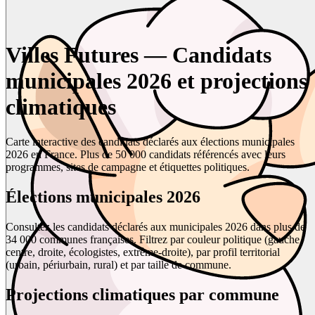
Villes Futures — Candidats
municipales 2026 et projections
climatiques
Carte interactive des candidats déclarés aux élections municipales
2026 en France. Plus de 50 000 candidats référencés avec leurs
programmes, sites de campagne et étiquettes politiques.
Élections municipales 2026
Consultez les candidats déclarés aux municipales 2026 dans plus de
34 000 communes françaises. Filtrez par couleur politique (gauche,
centre, droite, écologistes, extrême-droite), par profil territorial
(urbain, périurbain, rural) et par taille de commune.
Projections climatiques par commune