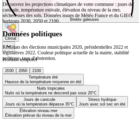
Découvrez les projections climatiques de votre commune : jours de
canicule, température estivale, élévation du niveau de la mer,
sécheresses des sols. Données issues de Météo France et du GIEC,
Brebis galeuses
horizons 2030, 2050 et 2100.
Données politiques
Climat
Résultats des élections municipales 2020, présidentielles 2022 et
législatives 2022. Couleur politique actuelle de la mairie, stabilité
politique, taux d'abstention.
Horizon temporel
2030
2050
2100
Température été
Hausse de la température moyenne en été
Nuits tropicales
Nuits où la température ne descend pas sous 20°C
Jours de canicule
Stress hydrique
Jours où la température dépasse 35°C
Jours avec sol sec en été
Élévation niveau mer
Élévation prévue du niveau de la mer