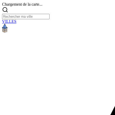
Chargement de la carte...
VILLES