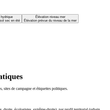
 hydrique
Élévation niveau mer
sol sec en été
Élévation prévue du niveau de la mer
atiques
 sites de campagne et étiquettes politiques.
oite, écologistes, extrême-droite), par profil territorial (urbain,