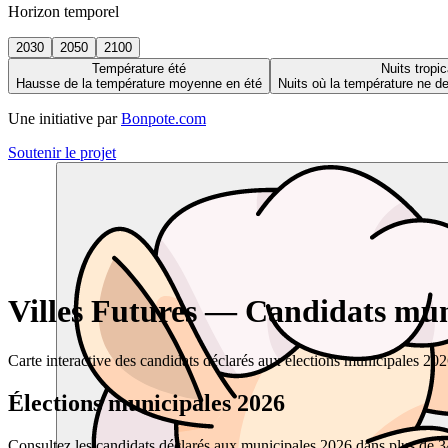
Horizon temporel
2030
2050
2100
Température été
Nuits tropic
Hausse de la température moyenne en été
Nuits où la température ne 
Une initiative par
Bonpote.com
Soutenir le projet
Villes Futures — Candidats muni
Carte interactive des candidats déclarés aux élections municipales 20
Élections municipales 2026
Consultez les candidats déclarés aux municipales 2026 dans plus de 34 0