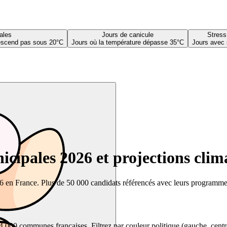
ales
Jours de canicule
Stress
descend pas sous 20°C
Jours où la température dépasse 35°C
Jours avec 
cipales 2026 et projections clim
26 en France. Plus de 50 000 candidats référencés avec leurs programmes,
00 communes françaises. Filtrez par couleur politique (gauche, centre, dr