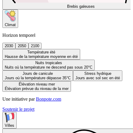
Brebis galeuses
Climat
Horizon temporel
2030
2050
2100
Température été
Hausse de la température moyenne en été
Nuits tropicales
Nuits où la température ne descend pas sous 20°C
Jours de canicule
Stress hydrique
Jours où la température dépasse 35°C
Jours avec sol sec en été
Élévation niveau mer
Élévation prévue du niveau de la mer
Une initiative par
Bonpote.com
Soutenir le projet
Villes