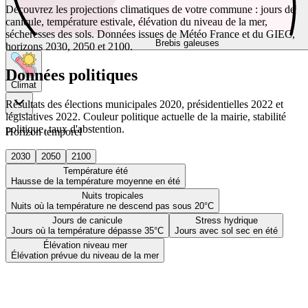
Découvrez les projections climatiques de votre commune : jours de
canicule, température estivale, élévation du niveau de la mer,
sécheresses des sols. Données issues de Météo France et du GIEC,
Brebis galeuses
horizons 2030, 2050 et 2100.
Données politiques
Climat
Résultats des élections municipales 2020, présidentielles 2022 et
législatives 2022. Couleur politique actuelle de la mairie, stabilité
politique, taux d'abstention.
Horizon temporel
2030
2050
2100
Température été
Hausse de la température moyenne en été
Nuits tropicales
Nuits où la température ne descend pas sous 20°C
Jours de canicule
Stress hydrique
Jours où la température dépasse 35°C
Jours avec sol sec en été
Élévation niveau mer
Élévation prévue du niveau de la mer