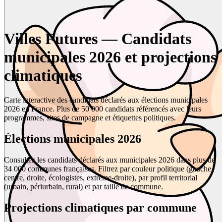
Villes Futures — Candidats
municipales 2026 et projections
climatiques
Carte interactive des candidats déclarés aux élections municipales
2026 en France. Plus de 50 000 candidats référencés avec leurs
programmes, sites de campagne et étiquettes politiques.
Élections municipales 2026
Consultez les candidats déclarés aux municipales 2026 dans plus de
34 000 communes françaises. Filtrez par couleur politique (gauche,
centre, droite, écologistes, extrême-droite), par profil territorial
(urbain, périurbain, rural) et par taille de commune.
Projections climatiques par commune