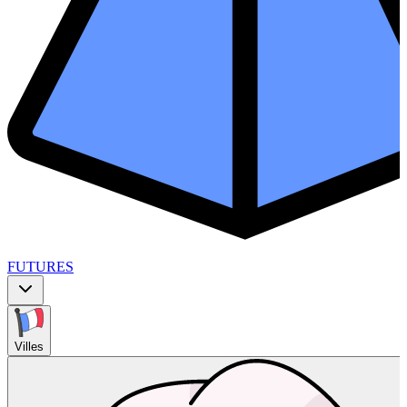
FUTURES
Villes