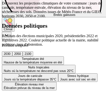
Découvrez les projections climatiques de votre commune : jours de
canicule, température estivale, élévation du niveau de la mer,
sécheresses des sols. Données issues de Météo France et du GIEC,
Brebis galeuses
horizons 2030, 2050 et 2100.
Données politiques
Climat
Résultats des élections municipales 2020, présidentielles 2022 et
législatives 2022. Couleur politique actuelle de la mairie, stabilité
politique, taux d'abstention.
Horizon temporel
2030
2050
2100
Température été
Hausse de la température moyenne en été
Nuits tropicales
Nuits où la température ne descend pas sous 20°C
Jours de canicule
Stress hydrique
Jours où la température dépasse 35°C
Jours avec sol sec en été
Élévation niveau mer
Élévation prévue du niveau de la mer