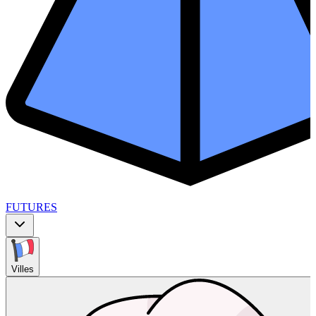
FUTURES
Villes