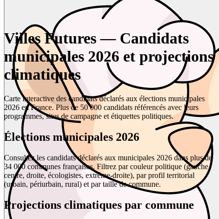
Villes Futures — Candidats
municipales 2026 et projections
climatiques
Carte interactive des candidats déclarés aux élections municipales
2026 en France. Plus de 50 000 candidats référencés avec leurs
programmes, sites de campagne et étiquettes politiques.
Élections municipales 2026
Consultez les candidats déclarés aux municipales 2026 dans plus de
34 000 communes françaises. Filtrez par couleur politique (gauche,
centre, droite, écologistes, extrême-droite), par profil territorial
(urbain, périurbain, rural) et par taille de commune.
Projections climatiques par commune