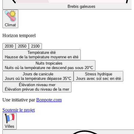
Brebis galeuses
Climat
Horizon temporel
2030
2050
2100
Température été
Hausse de la température moyenne en été
Nuits tropicales
Nuits où la température ne descend pas sous 20°C
Jours de canicule
Stress hydrique
Jours où la température dépasse 35°C
Jours avec sol sec en été
Élévation niveau mer
Élévation prévue du niveau de la mer
Une initiative par
Bonpote.com
Soutenir le projet
Villes