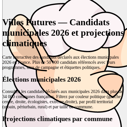
Villes Futures — Candidats
municipales 2026 et projections
climatiques
Carte interactive des candidats déclarés aux élections municipales
2026 en France. Plus de 50 000 candidats référencés avec leurs
programmes, sites de campagne et étiquettes politiques.
Élections municipales 2026
Consultez les candidats déclarés aux municipales 2026 dans plus de
34 000 communes françaises. Filtrez par couleur politique (gauche,
centre, droite, écologistes, extrême-droite), par profil territorial
(urbain, périurbain, rural) et par taille de commune.
Projections climatiques par commune