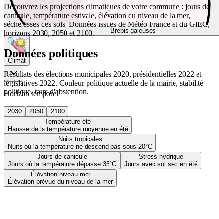
Découvrez les projections climatiques de votre commune : jours de
canicule, température estivale, élévation du niveau de la mer,
sécheresses des sols. Données issues de Météo France et du GIEC,
Brebis galeuses
horizons 2030, 2050 et 2100.
Données politiques
Climat
Résultats des élections municipales 2020, présidentielles 2022 et
législatives 2022. Couleur politique actuelle de la mairie, stabilité
politique, taux d'abstention.
Horizon temporel
2030
2050
2100
Température été
Hausse de la température moyenne en été
Nuits tropicales
Nuits où la température ne descend pas sous 20°C
Jours de canicule
Stress hydrique
Jours où la température dépasse 35°C
Jours avec sol sec en été
Élévation niveau mer
Élévation prévue du niveau de la mer