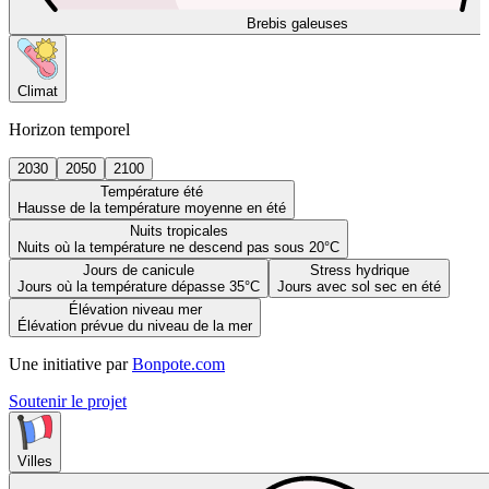
Brebis galeuses
Climat
Horizon temporel
2030
2050
2100
Température été
Hausse de la température moyenne en été
Nuits tropicales
Nuits où la température ne descend pas sous 20°C
Jours de canicule
Stress hydrique
Jours où la température dépasse 35°C
Jours avec sol sec en été
Élévation niveau mer
Élévation prévue du niveau de la mer
Une initiative par
Bonpote.com
Soutenir le projet
Villes