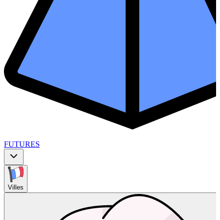
FUTURES
Villes